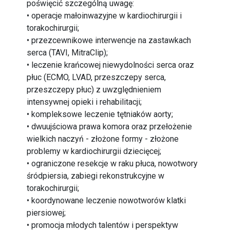
poświęcić szczególną uwagę:
• operacje małoinwazyjne w kardiochirurgii i
torakochirurgii;
• przezcewnikowe interwencje na zastawkach
serca (TAVI, MitraClip);
• leczenie krańcowej niewydolności serca oraz
płuc (ECMO, LVAD, przeszczepy serca,
przeszczepy płuc) z uwzględnieniem
intensywnej opieki i rehabilitacji;
• kompleksowe leczenie tętniaków aorty;
• dwuujściowa prawa komora oraz przełożenie
wielkich naczyń - złożone formy - złożone
problemy w kardiochirurgii dziecięcej;
• ograniczone resekcje w raku płuca, nowotwory
śródpiersia, zabiegi rekonstrukcyjne w
torakochirurgii;
• koordynowane leczenie nowotworów klatki
piersiowej;
• promocja młodych talentów i perspektyw