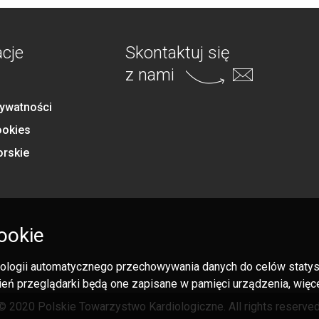
acje
Skontaktuj się
z nami
rywatności
ookies
orskie
ookie
hnologii automatycznego przechowywania danych do celów statysty
eń przeglądarki będą one zapisane w pamięci urządzenia, więcej
© 2020 Polskie Towarzystwo Kardiologiczne. All rights reserved