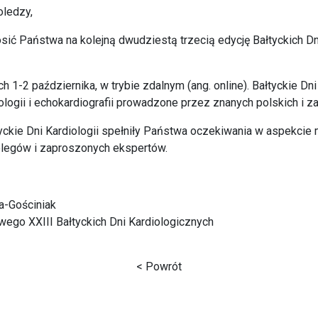
oledzy,
ć Państwa na kolejną dwudziestą trzecią edycję Bałtyckich Dni
 1-2 października, w trybie zdalnym (ang. online). Bałtyckie Dn
diologii i echokardiografii prowadzone przez znanych polskich i
ckie Dni Kardiologii spełniły Państwa oczekiwania w aspekcie
olegów i zaproszonych ekspertów.
ka-Gościniak
go XXIII Bałtyckich Dni Kardiologicznych
< Powrót