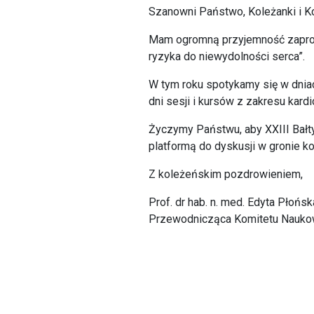
Szanowni Państwo, Koleżanki i K
Mam ogromną przyjemność zaprosi
ryzyka do niewydolności serca”.
W tym roku spotykamy się w dniach
dni sesji i kursów z zakresu kar
Życzymy Państwu, aby XXIII Bałty
platformą do dyskusji w gronie k
Z koleżeńskim pozdrowieniem,
Prof. dr hab. n. med. Edyta Płońs
Przewodnicząca Komitetu Naukowe