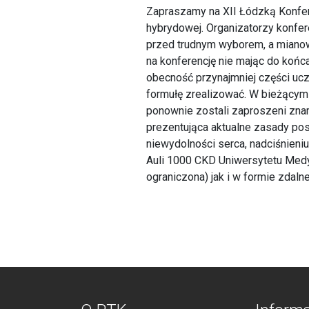
Zapraszamy na XII Łódzką Konferen
hybrydowej. Organizatorzy konfer
przed trudnym wyborem, a mianow
na konferencję nie mając do koń
obecność przynajmniej części ucz
formułę zrealizować. W bieżącym 
ponownie zostali zaproszeni znam
prezentująca aktualne zasady po
niewydolności serca, nadciśnieni
Auli 1000 CKD Uniwersytetu Medy
ograniczona) jak i w formie zdaln