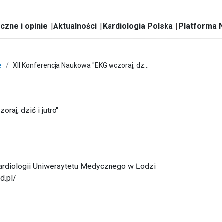
czne i opinie
Aktualności
Kardiologia Polska
Platforma 
e
XII Konferencja Naukowa "EKG wczoraj, dz...
aj, dziś i jutro"
 Kardiologii Uniwersytetu Medycznego w Łodzi
d.pl/