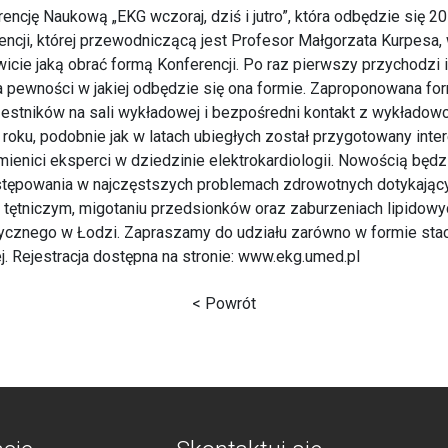
cję Naukową „EKG wczoraj, dziś i jutro”, która odbędzie się 20 
encji, której przewodniczącą jest Profesor Małgorzata Kurpesa,
icie jaką obrać formą Konferencji. Po raz pierwszy przychodzi
ca pewności w jakiej odbędzie się ona formie. Zaproponowana f
estników na sali wykładowej i bezpośredni kontakt z wykładowc
roku, podobnie jak w latach ubiegłych został przygotowany inte
ienici eksperci w dziedzinie elektrokardiologii. Nowością będz
stępowania w najczęstszych problemach zdrowotnych dotykający
u tętniczym, migotaniu przedsionków oraz zaburzeniach lipidowy
cznego w Łodzi. Zapraszamy do udziału zarówno w formie stacjo
ej. Rejestracja dostępna na stronie: www.ekg.umed.pl
< Powrót