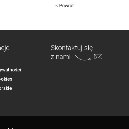
< Powrót
acje
Skontaktuj się
z nami
rywatności
ookies
orskie