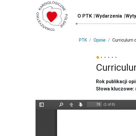
O PTK
Wydarzenia
Wyty
PTK
Opinie
Curriculum d
Curriculu
Rok publikacji opin
Słowa kluczowe: