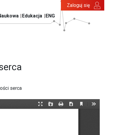
Zaloguj się
Naukowa
Edukacja
ENG
 serca
ości serca