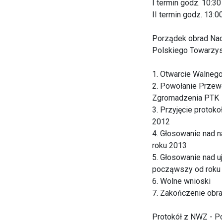
I termin godz. 10:30
II termin godz. 13:0
Porządek obrad Na
Polskiego Towarzys
1. Otwarcie Walneg
2. Powołanie Przew
Zgromadzenia PTK
3. Przyjęcie proto
2012
4. Głosowanie nad 
roku 2013
5. Głosowanie nad u
począwszy od roku
6. Wolne wnioski
7. Zakończenie ob
Protokół z NWZ - P