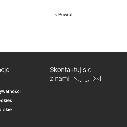
< Powrót
acje
Skontaktuj się
z nami
rywatności
ookies
orskie