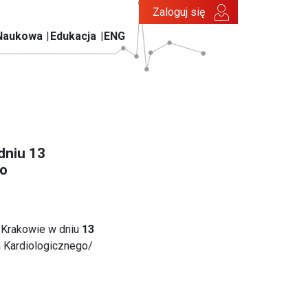
Zaloguj się
Naukowa
Edukacja
ENG
dniu 13
go
 Krakowie w dniu
13
 Kardiologicznego/