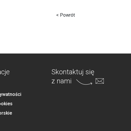
< Powrót
acje
Skontaktuj się
z nami
rywatności
ookies
orskie