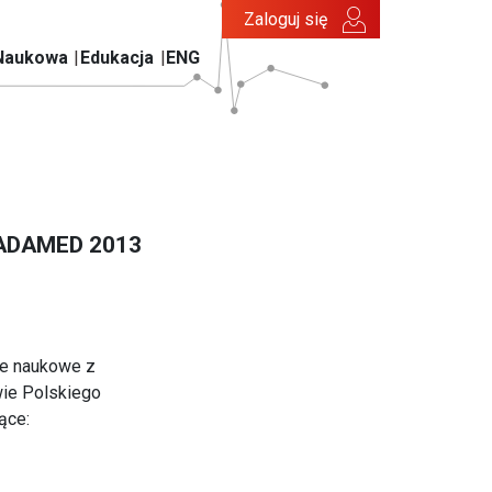
Zaloguj się
Naukowa
Edukacja
ENG
y ADAMED 2013
ie naukowe z
wie Polskiego
ące: