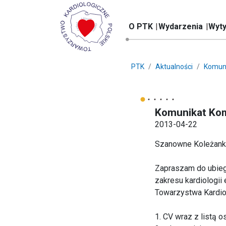
O PTK
Wydarzenia
Wyty
PTK
Aktualności
Komun
Komunikat Kom
2013-04-22
Szanowne Koleżanki
Zapraszam do ubieg
zakresu kardiologii
Towarzystwa Kardiol
1. CV wraz z listą o