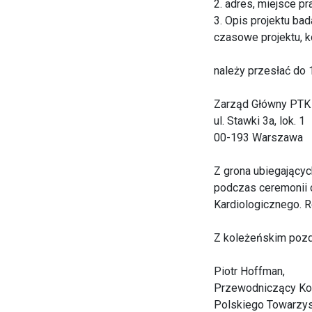
2. adres, miejsce p
3. Opis projektu ba
czasowe projektu, k
należy przesłać do 
Zarząd Główny PTK
ul. Stawki 3a, lok. 1
00-193 Warszawa
Z grona ubiegającyc
podczas ceremonii
Kardiologicznego. R
Z koleżeńskim poz
Piotr Hoffman,
Przewodniczący Kom
Polskiego Towarzys