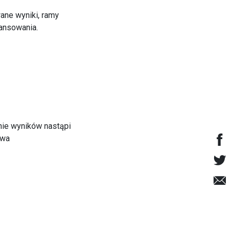
ane wyniki, ramy
nansowania.
nie wyników nastąpi
twa