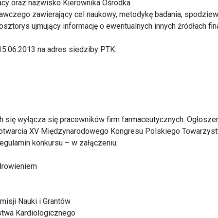
racy oraz nazwisko Kierownika Ośrodka
dawczego zawierający cel naukowy, metodykę badania, spodziew
osztorys ujmujący informację o ewentualnych innych źródłach fi
15.06.2013 na adres siedziby PTK:
h się wyłącza się pracowników firm farmaceutycznych. Ogłosze
 otwarcia XV Międzynarodowego Kongresu Polskiego Towarzys
egulamin konkursu – w załączeniu.
drowieniem
isji Nauki i Grantów
twa Kardiologicznego