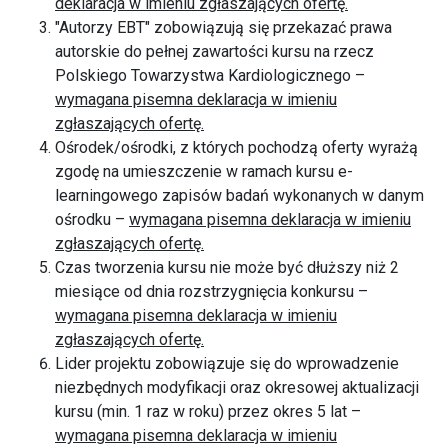
deklaracja w imieniu zgłaszających ofertę.
"Autorzy EBT" zobowiązują się przekazać prawa
autorskie do pełnej zawartości kursu na rzecz
Polskiego Towarzystwa Kardiologicznego –
wymagana pisemna deklaracja w imieniu
zgłaszających ofertę.
Ośrodek/ośrodki, z których pochodzą oferty wyrażą
zgodę na umieszczenie w ramach kursu e-
learningowego zapisów badań wykonanych w danym
ośrodku –
wymagana pisemna deklaracja w imieniu
zgłaszających ofertę.
Czas tworzenia kursu nie może być dłuższy niż 2
miesiące od dnia rozstrzygnięcia konkursu –
wymagana pisemna deklaracja w imieniu
zgłaszających ofertę.
Lider projektu zobowiązuje się do wprowadzenie
niezbędnych modyfikacji oraz okresowej aktualizacji
kursu (min. 1 raz w roku) przez okres 5 lat –
wymagana pisemna deklaracja w imieniu