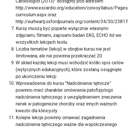
Cardiologist (2013)" dostępny pod adresem
http://www.escardio.org/education/coresyllabus/Pages
curriculum.aspx
oraz
http://eurheartj.oxfordjournals.org/content/34/30/2381.f
Kursy muszą być poparte wyłącznie własnymi
zdjęciami, filmami, zapisami badań EKG, ECHO itd we
wszystkich lekcjach testu.
Liczba tematów (lekcji) w obrębie kursu nie jest
limitowana, ale nie powinna przekraczać 20.
W skład każdej lekcji musi wchodzić krótki opis celów
(wytycznych edukacyjnych), które zostaną osiągnięte
po ukończeniu lekcji
Wprowadzenie do kursu "Nadciśnienie tętnicze”
powinno mieć charakter omówienia patofizjologii
nadciśnienia tętniczego z uwzględnieniem znaczenia
nerek w patogenezie choroby oraz innych ważnych
kwestii dla klinicysty.
Kolejne lekcje powinny omawiać zagadnienia
nadciśnienia tętniczego ważne dla współczesnego