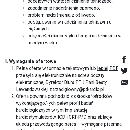
docelowych wartości ciśnienia tętniczego,
zagadnienie nadciśnienia opornego,
problem nadciśnienia złośliwego,
postępowanie w nadciśnieniu tętniczym u
ciężarnych
odrębności diagnostyki i terapii nadciśnienia w
młodym wieku.
II. Wymaganie ofertowe
Pełną ofertę w formacie tekstowym lub
lepiej PDF
przesyła się elektronicznie na adres poczty
elektronicznej Dyrektor Biura PTK Pani Beaty
Lewandowskiej:
zarzad.glowny@ptkardio.pl
Oferta powinna pochodzić z ośrodka/ośrodków
wykonującego/-ych pełen profil badań
kardiologicznych w tym implantację
kardiostymulatorów, ICD i CRT-P/D oraz ablacje
układu przewodzącego serca –
wymagane pisemna