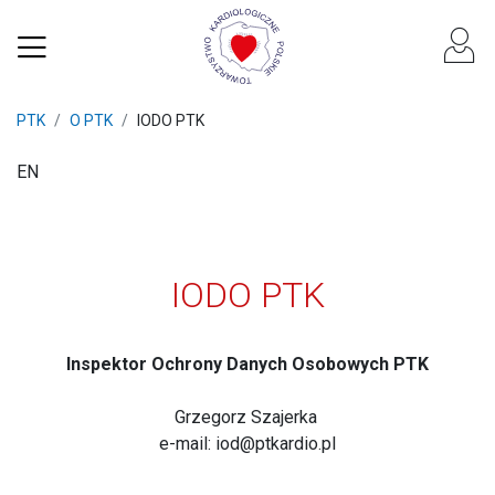
PTK
O PTK
IODO PTK
EN
IODO PTK
Inspektor Ochrony Danych Osobowych PTK
Grzegorz Szajerka
e-mail:
iod@ptkardio.pl