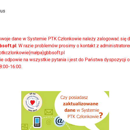
rus
swoje dane w Systemie PTK Członkowie należy zalogować się 
soft.pl
. W razie problemów prosimy o kontakt z administrator
 ptkczlonkowie(małpa)gbbsoft.pl
ie odpowie na wszystkie pytania i jest do Państwa dyspozycji o
8:00-16:00.