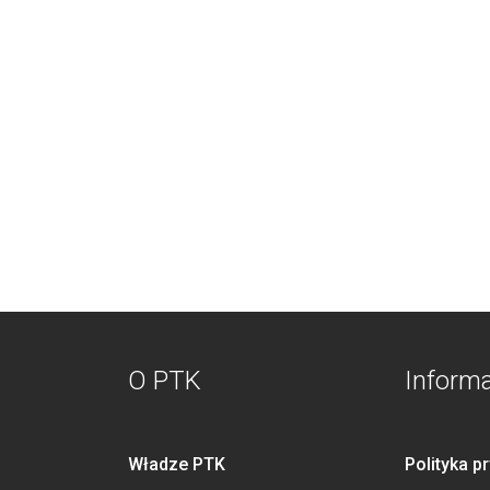
O PTK
Inform
Władze PTK
Polityka p