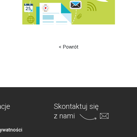
< Powrót
acje
Skontaktuj się
z nami
rywatności