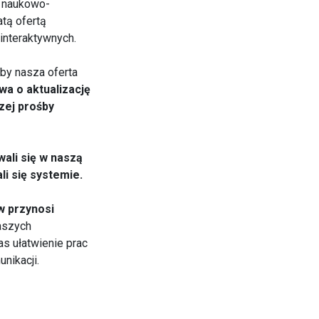
a naukowo-
atą ofertą
interaktywnych.
by nasza oferta
a o aktualizację
zej prośby
li się w naszą
i się systemie.
w przynosi
aszych
s ułatwienie prac
nikacji.