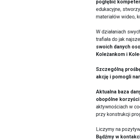
pogłębić kompete
edukacyjne, stworzy
materiałów wideo, k
W działaniach swyc
trafiała do jak najs
swoich danych os
Koleżankom i Kol
Szczególną prośbę
akcję i pomogli na
Aktualna baza dany
obopólne korzyści
aktywnościach w cod
przy konstrukcji pr
Liczymy na pozytyw
Bądźmy w kontakc