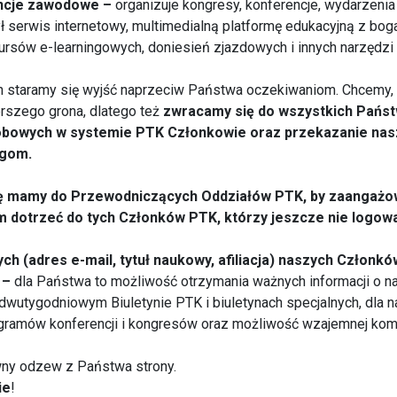
ncje zawodowe –
organizuje kongresy, konferencje, wydarzeni
ł serwis internetowy, multimedialną platformę edukacyjną z bog
ursów e-learningowych, doniesień zjazdowych i innych narzędzi 
h staramy się wyjść naprzeciw Państwa oczekiwaniom. Chcemy, 
zerszego grona, dlatego też
zwracamy się do wszystkich Państw
obowych w systemie PTK Członkowie oraz przekazanie nas
egom.
 mamy do Przewodniczących Oddziałów PTK, by zaangażowa
m dotrzeć do tych Członków PTK, którzy jeszcze nie logowal
ch (adres e-mail, tytuł naukowy, afiliacja) naszych Członkó
 –
dla Państwa to możliwość otrzymania ważnych informacji o n
wutygodniowym Biuletynie PTK i biuletynach specjalnych, dla na
ogramów konferencji i kongresów oraz możliwość wzajemnej komu
ny odzew z Państwa strony.
ie
!