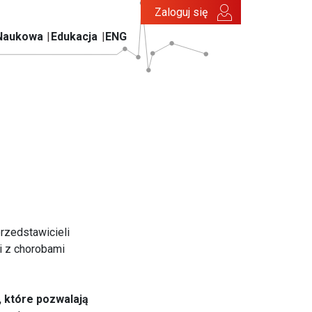
Zaloguj się
Naukowa
Edukacja
ENG
rzedstawicieli
 z chorobami
 które pozwalają