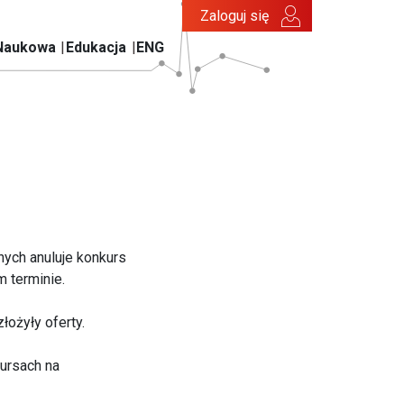
Zaloguj się
Naukowa
Edukacja
ENG
nych anuluje konkurs
 terminie.
ożyły oferty.
ursach na