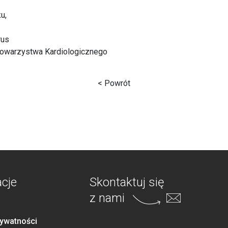
u,
rus
owarzystwa Kardiologicznego
< Powrót
acje
Skontaktuj się
z nami
rywatności