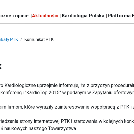
czne i opinie
Aktualności
Kardiologia Polska
Platforma 
ikaty PTK
Komunikat PTK
K
 Kardiologiczne uprzejmie informuje, że z przyczyn procedural
u konferencji "KardioTop 2015" w podanym w Zapytaniu ofertowym
m firmom, które wyraziły zainteresowanie współpracą z PTK i zł
dzania strony internetowej PTK i startowania w kolejnych konk
eń naukowych naszego Towarzystwa.