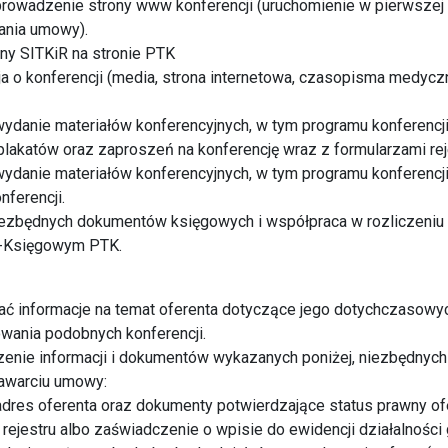
prowadzenie strony www konferencji (uruchomienie w pierwszej 
ania umowy).
ny SITKiR na stronie PTK
ja o konferencji (media, strona internetowa, czasopisma medycz
wydanie materiałów konferencyjnych, w tym programu konferencji
e plakatów oraz zaproszeń na konferencję wraz z formularzami re
wydanie materiałów konferencyjnych, w tym programu konferencji
nferencji.
iezbędnych dokumentów księgowych i współpraca w rozliczeniu 
-Księgowym PTK.
rać informacje na temat oferenta dotyczące jego dotychczasow
wania podobnych konferencji.
zenie informacji i dokumentów wykazanych poniżej, niezbędnyc
zawarciu umowy:
i adres oferenta oraz dokumenty potwierdzające status prawny of
rejestru albo zaświadczenie o wpisie do ewidencji działalności