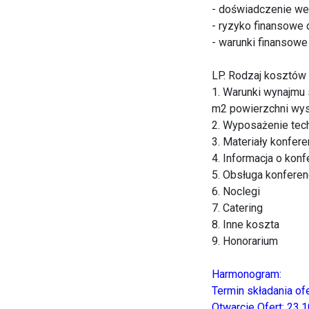
- doświadczenie we 
- ryzyko finansowe d
- warunki finansowe
LP. Rodzaj kosztów
1. Warunki wynajmu
m2 powierzchni wys
2. Wyposażenie tec
3. Materiały konfere
4. Informacja o konf
5. Obsługa konferenc
6. Noclegi
7. Catering
8. Inne koszta
9. Honorarium
Harmonogram:
Termin składania ofe
Otwarcie Ofert: 23.1