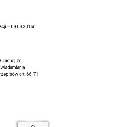
cji – 09.04.2016r.
a żadnej ze
zawiadamiania
przepisów art. 66-71