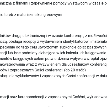
hniczna z firmami i zapewnienie pomocy wystawcom w czasie p
nie toreb z materiałami kongresowymi
stników drogą elektroniczną i w czasie konferencji , z możliwoś
tniczą, obsługa recepcji z wydawaniem identyfikatorów i materia
specjalnie do tego celu utworzonym subkoncie opłat zjazdowyc
ncji lub inne podmioty działające w ich imieniu, ich księgowani
entów księgowych celem potwierdzenia wpływu ww. opłat zja
zakwaterowania wraz z wyżywieniem dla uczestników konferencji
ców i zaproszonych Gości konferencji (do 20 osób)
olacji dla wykładowców i zaproszonych Gości konferencji w dniu 
rmacji oraz korespondencji z zaproszonymi Gośćmi, wykładowca