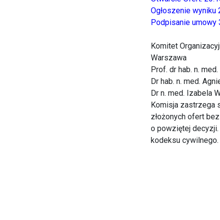
Ogłoszenie wyniku 2
Podpisanie umowy 3
Komitet Organizacyjn
Warszawa
Prof. dr hab. n. me
Dr hab. n. med. Agn
Dr n. med. Izabela 
Komisja zastrzega s
złożonych ofert bez
o powziętej decyzji.
kodeksu cywilnego.