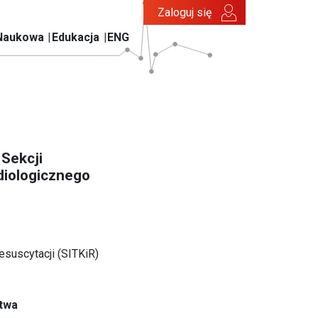
Zaloguj się
Naukowa
Edukacja
ENG
 Sekcji
diologicznego
esuscytacji (SITKiR)
stwa