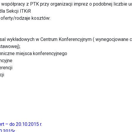
współpracy z PTK przy organizacji imprez o podobnej liczbie 
la Sekcji ITKiR
 oferty/rodzaje kosztów:
 sal wykładowych w Centrum Konferencyjnym ( wynegocjowane ce
tawowej);
hniczne miejsca konferencyjnego
ncyjne
erencji
ji
rt – do 20.10.2015 r.
0.2015r.