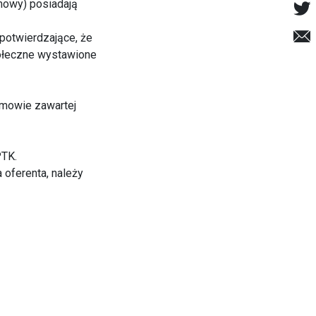
umowy) posiadają
potwierdzające, że
połeczne wystawione
umowie zawartej
PTK.
oferenta, należy