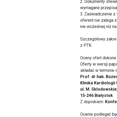
2. Dokumenty stwier
wymagane przepisam
3. Zaświadczenie z
oferent nie zalega 
nie wcześniej niż n
Szczegółowy zakres
z PTK.
Oceny ofert dokona
Oferty w wersji pa
składać w terminie d
Prof. dr hab. Boż
Klinika Kardiolog
ul. M. Skłodowskie
15-246 Białystok
Z dopiskiem:
Konfe
Ocenie podlegać bę