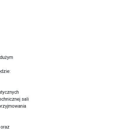
z dużym
dzie:
utycznych
echnicznej sali
przyjmowania
 oraz