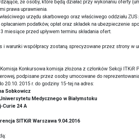
dzające, że osoby, które będą działać przy wykonaniu oferty (
i prawa uprawnienia.
 właściwego urzędu skarbowego oraz właściwego oddziału ZUS 
z opłacaniem podatków, opłat oraz składek na ubezpieczenie s
a 3 miesiące przed upływem terminu składania ofert.
 i warunki współpracy zostaną sprecyzowane przez strony w 
 Komisja Konkursowa komisja złożona z członków Sekcji ITKiR 
pierowej, podpisane przez osoby umocowane do reprezentowania 
o 20.10. 2015 r. do godziny 15-tej na adres:
ena Sobkowicz
ii Uniwersytetu Medycznego w Białymstoku
j-Curie 24 A
rencja SITKiR Warszawa 9.04.2016
dą: