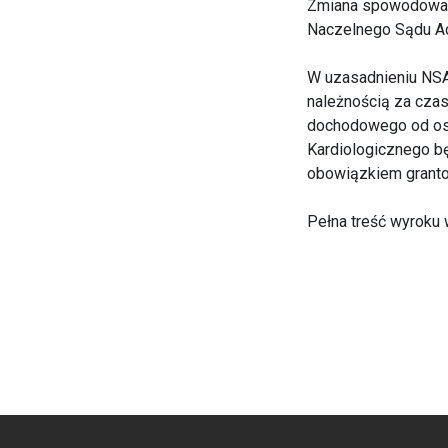
Zmiana spowodowan
Naczelnego Sądu Adm
W uzasadnieniu NSA 
należnością za cza
dochodowego od osó
Kardiologicznego bę
obowiązkiem granto
Pełna treść wyroku 