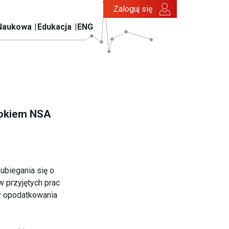
Zaloguj się
Naukowa
Edukacja
ENG
rokiem NSA
ubiegania się o
 przyjętych prac
dy opodatkowania