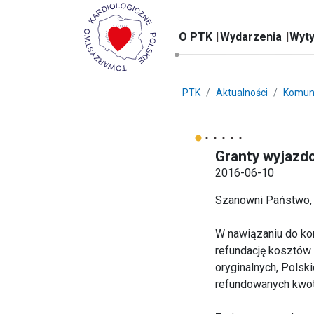
O PTK
Wydarzenia
Wyty
PTK
Aktualności
Komun
Granty wyjazd
2016-06-10
Szanowni Państwo,
W nawiązaniu do kom
refundację kosztów
oryginalnych, Polsk
refundowanych kwot