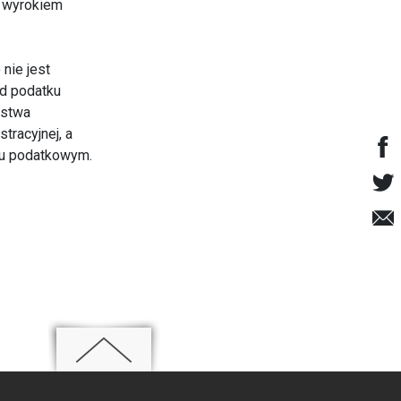
 wyrokiem
nie jest
od podatku
ystwa
tracyjnej, a
iu podatkowym.