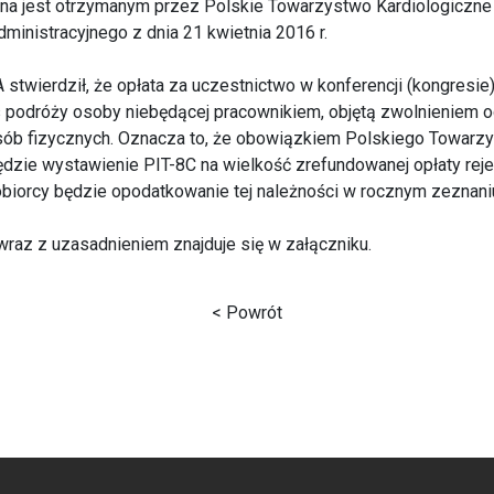
a jest otrzymanym przez Polskie Towarzystwo Kardiologiczne
inistracyjnego z dnia 21 kwietnia 2016 r.
stwierdził, że opłata za uczestnictwo w konferencji (kongresie) 
s podróży osoby niebędącej pracownikiem, objętą zwolnieniem 
b fizycznych. Oznacza to, że obowiązkiem Polskiego Towarz
dzie wystawienie PIT-8C na wielkość zrefundowanej opłaty rejes
biorcy będzie opodatkowanie tej należności w rocznym zeznan
wraz z uzasadnieniem znajduje się w załączniku.
< Powrót