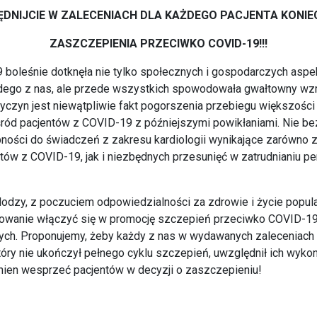
DNIJCIE W ZALECENIACH DLA KAŻDEGO PACJENTA KONI
ZASZCZEPIENIA PRZECIWKO COVID-19!!!
boleśnie dotknęła nie tylko społecznych i gospodarczych asp
dego z nas, ale przede wszystkich spowodowała gwałtowny wzr
yczyn jest niewątpliwie fakt pogorszenia przebiegu większośc
ród pacjentów z COVID-19 z późniejszymi powikłaniami. Nie be
ności do świadczeń z zakresu kardiologii wynikające zarówno 
entów z COVID-19, jak i niezbędnych przesunięć w zatrudnianiu p
lodzy, z poczuciem odpowiedzialności za zdrowie i życie populac
wanie włączyć się w promocję szczepień przeciwko COVID-19
ych. Proponujemy, żeby każdy z nas w wydawanych zaleceniach
tóry nie ukończył pełnego cyklu szczepień, uwzględnił ich wykon
nien wesprzeć pacjentów w decyzji o zaszczepieniu!