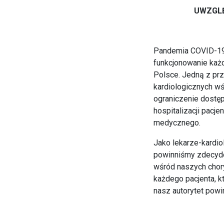
UWZGLĘ
Pandemia COVID-19 
funkcjonowanie każ
Polsce. Jedną z prz
kardiologicznych wś
ograniczenie dostęp
hospitalizacji pacj
medycznego.
Jako lekarze-kardio
powinniśmy zdecydo
wśród naszych chor
każdego pacjenta, k
nasz autorytet powi