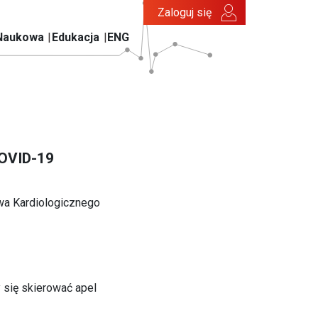
Zaloguj się
Naukowa
Edukacja
ENG
COVID-19
wa Kardiologicznego
 się skierować apel