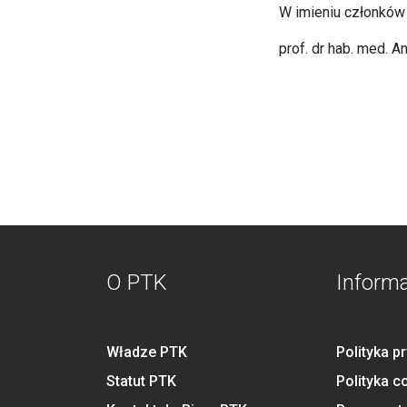
W imieniu członków
prof. dr hab. med. 
O PTK
Inform
Władze PTK
Polityka p
Statut PTK
Polityka c