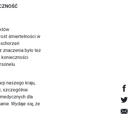
ECZNOŚĆ
ektów
ost śmiertelności w
i schorzeń
z znaczenia było też
z konieczności
ersonelu
ji naszego kraju,
, szczególnie
 medycznych dla
anie. Wydaje się, że