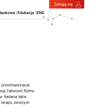
Zaloguj się
Naukowa
Edukacja
ENG
ż przedsięwzięcia
jacja Zaburzeń Rytmu
. Badania takie
 terapii, świeżych