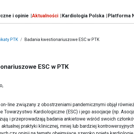
czne i opinie
Aktualności
Kardiologia Polska
Platforma 
ikaty PTK
Badania kwestionariuszowe ESC w PTK
ionariuszowe ESC w PTK
o,
 on-line związany z obostrzeniami pandemicznymi objął równie
e Towarzystwo Kardiologiczne (ESC) i jego asocjacje (np. Asoc
zują i przeprowadzają badania ankietowe wśród swoich członków
ktualnej praktyki klinicznej, mniej lub bardziej kontrowersyjnych
ych czy opinii na tematy obejmujące szeroko pojętą kardiologię.