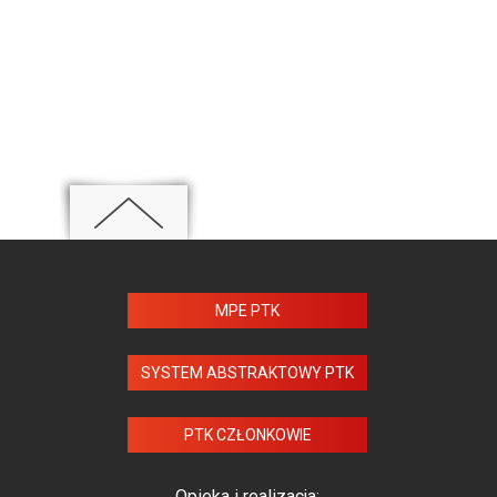
MPE PTK
SYSTEM ABSTRAKTOWY PTK
PTK CZŁONKOWIE
Opieka i realizacja: