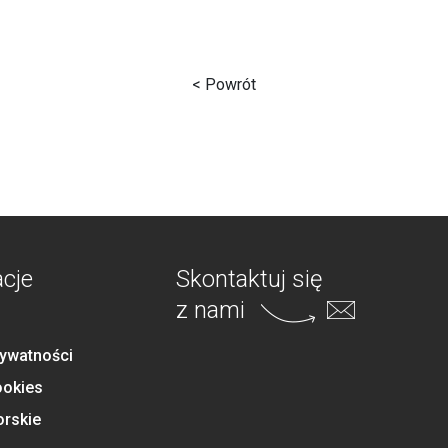
< Powrót
acje
Skontaktuj się
z nami
rywatności
ookies
orskie