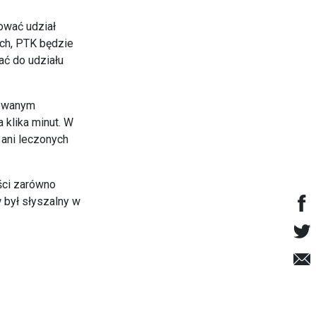
ować udział
ch, PTK będzie
ać do udziału
kowanym
 klika minut. W
 ani leczonych
ści zarówno
 był słyszalny w