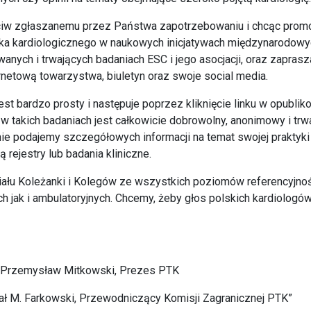
iw zgłaszanemu przez Państwa zapotrzebowaniu i chcąc prom
ka kardiologicznego w naukowych inicjatywach międzynarodowy
anych i trwających badaniach ESC i jego asocjacji, oraz zaprasz
rnetową towarzystwa, biuletyn oraz swoje social media.
est bardzo prosty i następuje poprzez kliknięcie linku w opubli
 w takich badaniach jest całkowicie dobrowolny, anonimowy i trwa
ie podajemy szczegółowych informacji na temat swojej praktyki
ą rejestry lub badania kliniczne.
ału Koleżanki i Kolegów ze wszystkich poziomów referencyjno
h jak i ambulatoryjnych. Chcemy, żeby głos polskich kardiologów
d. Przemysław Mitkowski, Prezes PTK
hał M. Farkowski, Przewodniczący Komisji Zagranicznej PTK”