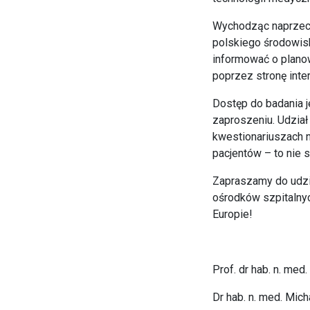
Wychodząc naprzec
polskiego środowis
informować o planow
poprzez stronę inte
Dostęp do badania j
zaproszeniu. Udział
kwestionariuszach n
pacjentów – to nie s
Zapraszamy do udzi
ośrodków szpitalnyc
Europie!
Prof. dr hab. n. me
Dr hab. n. med. Mic