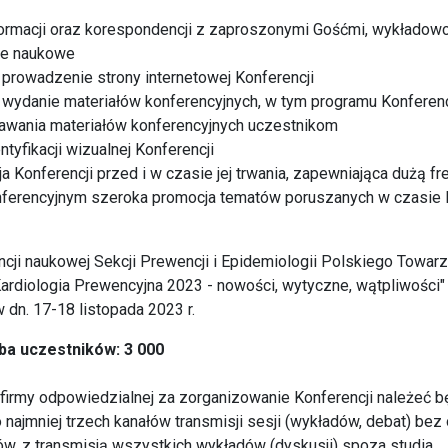
formacji oraz korespondencji z zaproszonymi Gośćmi, wykładowc
ce naukowe
 prowadzenie strony internetowej Konferencji
 wydanie materiałów konferencyjnych, w tym programu Konferenc
dawania materiałów konferencyjnych uczestnikom
tyfikacji wizualnej Konferencji
a Konferencji przed i w czasie jej trwania, zapewniająca dużą f
nferencyjnym szeroka promocja tematów poruszanych w czasie 
ncji naukowej Sekcji Prewencji i Epidemiologii Polskiego Towar
ardiologia Prewencyjna 2023 - nowości, wytyczne, wątpliwości
w dn. 17-18 listopada 2023 r.
ba uczestników: 3 000
irmy odpowiedzialnej za zorganizowanie Konferencji należeć b
 najmniej trzech kanałów transmisji sesji (wykładów, debat) bez
w, z transmisją wszystkich wykładów (dyskusji) spoza studia