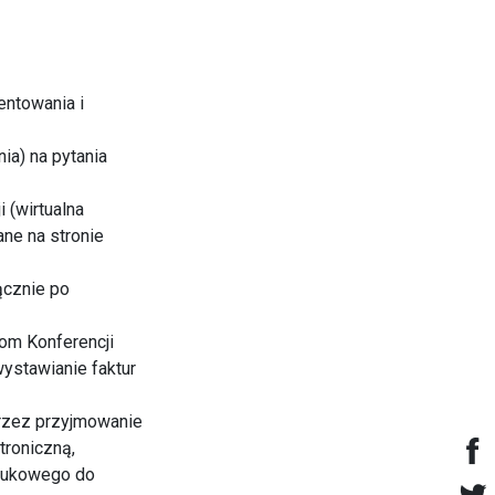
entowania i
ia) na pytania
 (wirtualna
ne na stronie
ącznie po
rom Konferencji
wystawianie faktur
przez przyjmowanie
troniczną,
naukowego do