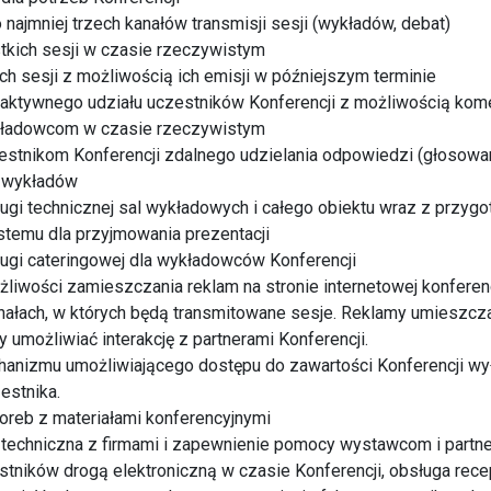
 najmniej trzech kanałów transmisji sesji (wykładów, debat)
tkich sesji w czasie rzeczywistym
ch sesji z możliwością ich emisji w późniejszym terminie
raktywnego udziału uczestników Konferencji z możliwością kom
kładowcom w czasie rzeczywistym
estnikom Konferencji zdalnego udzielania odpowiedzi (głosowan
e wykładów
ugi technicznej sal wykładowych i całego obiektu wraz z przyg
stemu dla przyjmowania prezentacji
ugi cateringowej dla wykładowców Konferencji
liwości zamieszczania reklam na stronie internetowej konferencj
nałach, w których będą transmitowane sesje. Reklamy umieszcza
 umożliwiać interakcję z partnerami Konferencji.
hanizmu umożliwiającego dostępu do zawartości Konferencji wy
estnika.
oreb z materiałami konferencyjnymi
 techniczna z firmami i zapewnienie pomocy wystawcom i partn
estników drogą elektroniczną w czasie Konferencji, obsługa rec