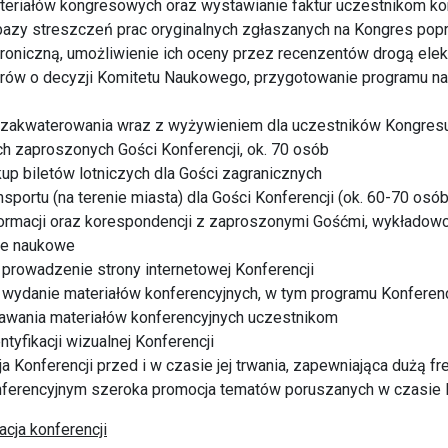
ateriałów kongresowych oraz wystawianie faktur uczestnikom k
bazy streszczeń prac oryginalnych zgłaszanych na Kongres po
roniczną, umożliwienie ich oceny przez recenzentów drogą elek
rów o decyzji Komitetu Naukowego, przygotowanie programu 
 zakwaterowania wraz z wyżywieniem dla uczestników Kongresu
ch zaproszonych Gości Konferencji, ok. 70 osób
kup biletów lotniczych dla Gości zagranicznych
sportu (na terenie miasta) dla Gości Konferencji (ok. 60-70 osób
formacji oraz korespondencji z zaproszonymi Gośćmi, wykładowc
ce naukowe
 prowadzenie strony internetowej Konferencji
 wydanie materiałów konferencyjnych, w tym programu Konferenc
dawania materiałów konferencyjnych uczestnikom
tyfikacji wizualnej Konferencji
a Konferencji przed i w czasie jej trwania, zapewniająca dużą f
nferencyjnym szeroka promocja tematów poruszanych w czasie 
acja konferencji