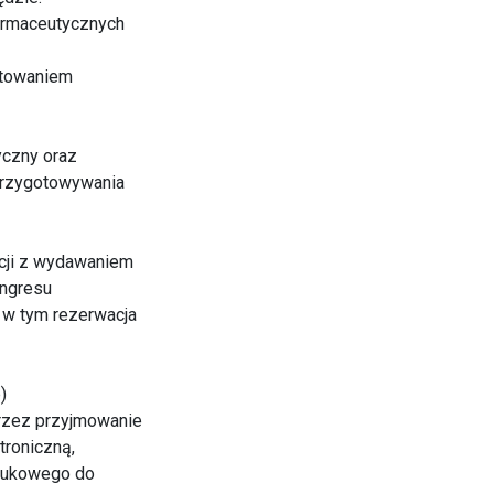
farmaceutycznych
otowaniem
yczny oraz
przygotowywania
pcji z wydawaniem
ongresu
 w tym rezerwacja
)
przez przyjmowanie
troniczną,
naukowego do