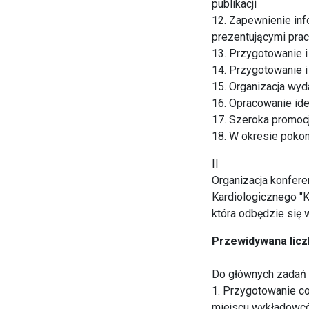
publikacji
12. Zapewnienie in
prezentującymi pra
13. Przygotowanie i
14. Przygotowanie i
15. Organizacja wy
16. Opracowanie iden
17. Szeroka promocj
18. W okresie poko
II
Organizacja konfere
Kardiologicznego "K
która odbędzie się 
Przewidywana licz
Do głównych zadań f
1. Przygotowanie co
miejscu wykładowcó