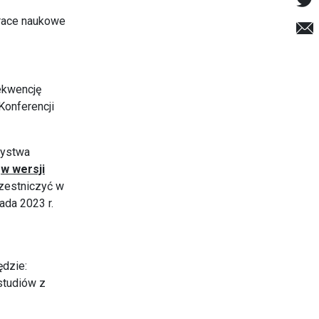
prace naukowe
rekwencję
Konferencji
zystwa
"
w wersji
zestniczyć w
pada 2023 r.
ędzie:
studiów z