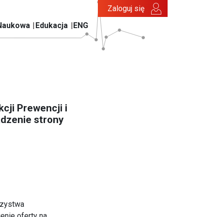
Zaloguj się
Naukowa
Edukacja
ENG
cji Prewencji i
adzenie strony
rzystwa
enie oferty na