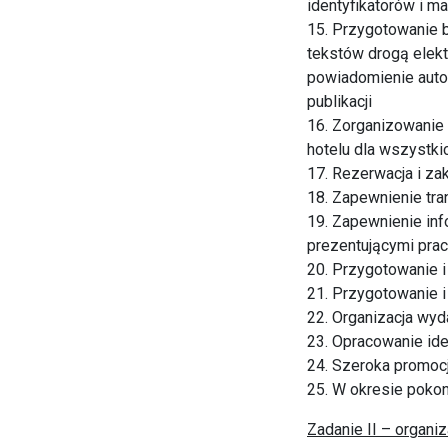
identyfikatorów i m
15. Przygotowanie 
tekstów drogą elekt
powiadomienie auto
publikacji
16. Zorganizowanie
hotelu dla wszystki
17. Rezerwacja i za
18. Zapewnienie tran
19. Zapewnienie in
prezentującymi pra
20. Przygotowanie i
21. Przygotowanie i
22. Organizacja wy
23. Opracowanie iden
24. Szeroka promocj
25. W okresie poko
Zadanie II – organiz