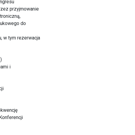
ongresu
przez przyjmowanie
troniczną,
naukowego do
, w tym rezerwacja
)
ami i
ji
rekwencję
Konferencji