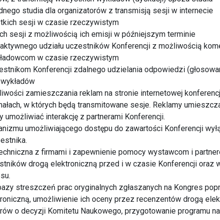
dnego studia dla organizatorów z transmisją sesji w internecie
tkich sesji w czasie rzeczywistym
ch sesji z możliwością ich emisji w późniejszym terminie
raktywnego udziału uczestników Konferencji z możliwością kom
kładowcom w czasie rzeczywistym
estnikom Konferencji zdalnego udzielania odpowiedzi (głosowan
e wykładów
iwości zamieszczania reklam na stronie internetowej konferencji
nałach, w których będą transmitowane sesje. Reklamy umieszcza
 umożliwiać interakcję z partnerami Konferencji.
anizmu umożliwiającego dostępu do zawartości Konferencji wył
estnika.
techniczna z firmami i zapewnienie pomocy wystawcom i partne
estników drogą elektroniczną przed i w czasie Konferencji oraz 
su.
bazy streszczeń prac oryginalnych zgłaszanych na Kongres po
roniczną, umożliwienie ich oceny przez recenzentów drogą elek
rów o decyzji Komitetu Naukowego, przygotowanie programu 