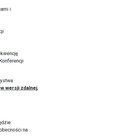
ami i
ji
rekwencję
Konferencji
zystwa
"
w wersji zdalnej
,
ędzie:
 obecności na