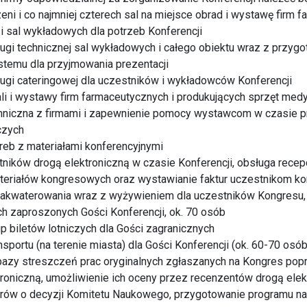
eni i co najmniej czterech sal na miejsce obrad i wystawę firm 
 i sal wykładowych dla potrzeb Konferencji
ugi technicznej sal wykładowych i całego obiektu wraz z przyg
stemu dla przyjmowania prezentacji
ugi cateringowej dla uczestników i wykładowców Konferencji
li i wystawy firm farmaceutycznych i produkujących sprzęt med
hniczna z firmami i zapewnienie pomocy wystawcom w czasie 
czych
reb z materiałami konferencyjnymi
stników drogą elektroniczną w czasie Konferencji, obsługa rece
ateriałów kongresowych oraz wystawianie faktur uczestnikom k
zakwaterowania wraz z wyżywieniem dla uczestników Kongresu,
ch zaproszonych Gości Konferencji, ok. 70 osób
up biletów lotniczych dla Gości zagranicznych
sportu (na terenie miasta) dla Gości Konferencji (ok. 60-70 osób
bazy streszczeń prac oryginalnych zgłaszanych na Kongres po
roniczną, umożliwienie ich oceny przez recenzentów drogą elek
rów o decyzji Komitetu Naukowego, przygotowanie programu 