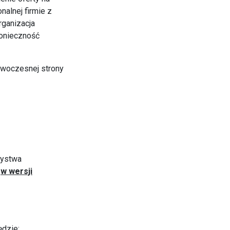
nalnej firmie z
rganizacja
konieczność
nowoczesnej strony
zystwa
"
w wersji
ędzie: