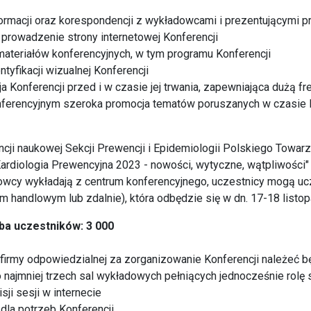
ormacji oraz korespondencji z wykładowcami i prezentującymi 
 prowadzenie strony internetowej Konferencji
ateriałów konferencyjnych, w tym programu Konferencji
tyfikacji wizualnej Konferencji
a Konferencji przed i w czasie jej trwania, zapewniająca dużą f
nferencyjnym szeroka promocja tematów poruszanych w czasie 
ncji naukowej Sekcji Prewencji i Epidemiologii Polskiego Towar
ardiologia Prewencyjna 2023 - nowości, wytyczne, wątpliwości
wcy wykładają z centrum konferencyjnego, uczestnicy mogą uc
um handlowym lub zdalnie), która odbędzie się w dn. 17-18 listo
ba uczestników: 3 000
irmy odpowiedzialnej za zorganizowanie Konferencji należeć b
 najmniej trzech sal wykładowych pełniących jednocześnie rolę 
ji sesji w internecie
 dla potrzeb Konferencji