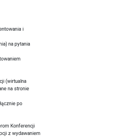
entowania i
ia) na pytania
otowaniem
i (wirtualna
ne na stronie
łącznie po
erom Konferencji
epcji z wydawaniem