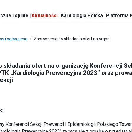
czne i opinie
Aktualności
Kardiologia Polska
Platforma 
sy i ogłoszenia
Zaproszenie do składania ofert na organi...
 składania ofert na organizację Konferencji Sek
PTK „Kardiologia Prewencyjna 2023” oraz prow
ekcji
we
ny Konferencji Sekcji Prewencji i Epidemiologii Polskiego Towa
ardiologia Prewencyjna 2023" zwraca się z prośbą o przedstawi