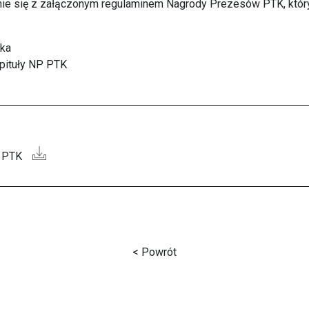
ie się z załączonym regulaminem Nagrody Prezesów PTK, któr
ska
pituły NP PTK
 PTK
< Powrót