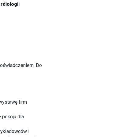
diologii
 doświadczeniem. Do
 wystawę firm
e pokoju dla
 wykładowców i