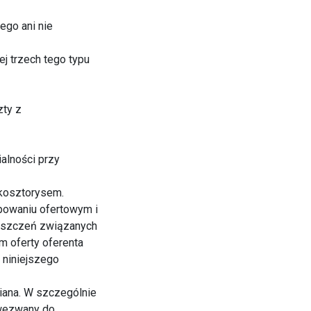
ego ani nie
j trzech tego typu
zty z
alności przy
 kosztorysem.
powaniu ofertowym i
roszczeń związanych
m oferty oferenta
 niniejszego
niana. W szczególnie
 wezwany do