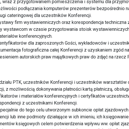
, wraz z przygotowaniem pomieszczenia i systemu dla przyjmow
żliwości podłączania komputerów prezenterów bezpośrednio n
ugi cateringowej dla uczestników Konferencji.
stawy firm wystawienniczych oraz korespondencja techniczna z
 wystawcom w czasie przygotowania stoisk wystawienniczych
teriałów konferencyjnych.
entyfikatorów dla zaproszonych Gości, wykładowców i uczestnik
kumentacja fotograficzna całej Konferencji z uzyskaniem zgód na
iesieniem autorskich praw majątkowych praw do zdjęć na rzecz 
 udziału PTK, uczestników Konferencji i uczestników warsztatów 
ji, z możliwością dokonywania płatności kartą płatniczą, obsługa
katorów i materiałów konferencyjnych i certyfikatów uczestnic
espondencji z uczestnikami Konferencji.
specjalnie do tego celu utworzonym subkoncie opłat zjazdowyc
ncji lub inne podmioty działające w ich imieniu, ich księgowani
entów księgowych celem potwierdzenia wpływu ww. opłat zja