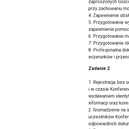
zaproszonych Gości
przy zachowaniu mo
4. Zapewnienie obsł
5. Przygotowanie wy
zapewnienie pomocy
6. Przygotowanie ma
7. Przygotowanie id
8. Profesjonalna do
wizerunków i przen
Zadanie 2
:
1. Rejestracja, bez
i w czasie Konferenc
wydawaniem identyfi
informacji oraz kor
2. Gromadzenie na 
uczestników Konfere
odpowiednich dokum