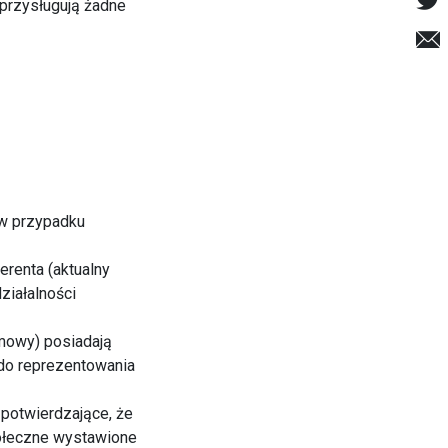
 przysługują żadne
 w przypadku
erenta (aktualny
ziałalności
umowy) posiadają
do reprezentowania
potwierdzające, że
połeczne wystawione