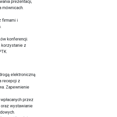
ania prezentacji,
a mównicach.
 firmami i
.
ów konferencji.
 korzystanie z
PTK.
drogą elektroniczną
 recepcji z
twa. Zapewnienie
h wpłacanych przez
e oraz wystawianie
zdowych.