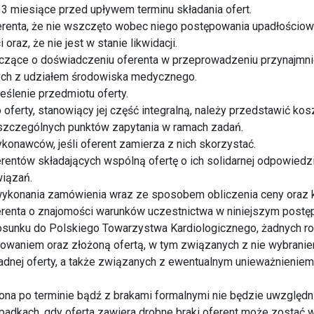
a 3 miesiące przed upływem terminu składania ofert.
erenta, że nie wszczęto wobec niego postępowania upadłościow
oraz, że nie jest w stanie likwidacji.
czące o doświadczeniu oferenta w przeprowadzeniu przynajmnie
ych z udziałem środowiska medycznego.
ślenie przedmiotu oferty.
 oferty, stanowiący jej część integralną, należy przedstawić kos
zczególnych punktów zapytania w ramach zadań.
onawców, jeśli oferent zamierza z nich skorzystać.
rentów składających wspólną ofertę o ich solidarnej odpowiedzi
iązań.
 wykonania zamówienia wraz ze sposobem obliczenia ceny oraz
erenta o znajomości warunków uczestnictwa w niniejszym postę
tosunku do Polskiego Towarzystwa Kardiologicznego, żadnych 
owaniem oraz złożoną ofertą, w tym związanych z nie wybranie
adnej oferty, a także związanych z ewentualnym unieważnieniem
żona po terminie bądź z brakami formalnymi nie będzie uwzględ
padkach, gdy oferta zawiera drobne braki oferent może zostać