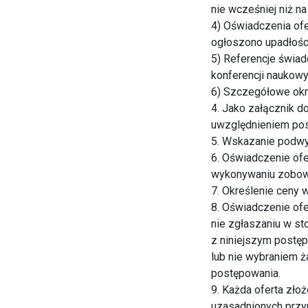
nie wcześniej niż n
4) Oświadczenia of
ogłoszono upadłości 
5) Referencje świad
konferencji naukow
6) Szczegółowe okre
4. Jako załącznik do
uwzględnieniem pos
5. Wskazanie podwyk
6. Oświadczenie ofe
wykonywaniu zobow
7. Określenie ceny
8. Oświadczenie of
nie zgłaszaniu w s
z niniejszym postęp
lub nie wybraniem ż
postępowania.
9. Każda oferta zło
uzasadnionych przy