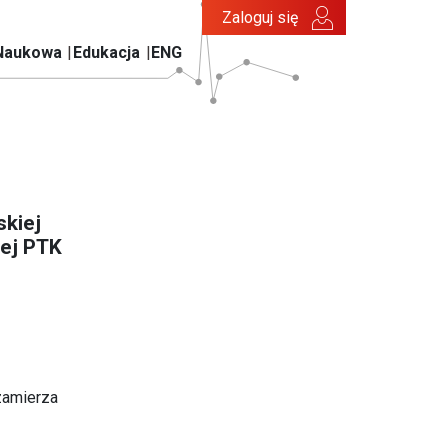
Zaloguj się
Naukowa
Edukacja
ENG
skiej
cej PTK
amierza