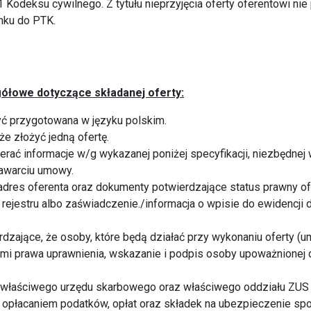
1 Kodeksu cywilnego. Z tytułu nieprzyjęcia oferty oferentowi nie
nku do PTK.
ółowe dotyczące składanej oferty:
yć przygotowana w języku polskim.
że złożyć jedną ofertę.
ierać informacje w/g wykazanej poniżej specyfikacji, niezbędnej
zawarciu umowy.
i adres oferenta oraz dokumenty potwierdzające status prawny of
rejestru albo zaświadczenie./informacja o wpisie do ewidencji d
dzające, że osoby, które będą działać przy wykonaniu oferty (
i prawa uprawnienia, wskazanie i podpis osoby upoważnionej 
 właściwego urzędu skarbowego oraz właściwego oddziału ZUS 
z opłacaniem podatków, opłat oraz składek na ubezpieczenie s