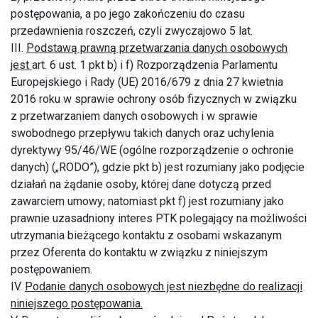
postępowania, a po jego zakończeniu do czasu
przedawnienia roszczeń, czyli zwyczajowo 5 lat.
III.
Podstawą prawną przetwarzania danych osobowych
jest
art. 6 ust. 1 pkt b) i f) Rozporządzenia Parlamentu
Europejskiego i Rady (UE) 2016/679 z dnia 27 kwietnia
2016 roku w sprawie ochrony osób fizycznych w związku
z przetwarzaniem danych osobowych i w sprawie
swobodnego przepływu takich danych oraz uchylenia
dyrektywy 95/46/WE (ogólne rozporządzenie o ochronie
danych) („RODO”), gdzie pkt b) jest rozumiany jako podjęcie
działań na żądanie osoby, której dane dotyczą przed
zawarciem umowy; natomiast pkt f) jest rozumiany jako
prawnie uzasadniony interes PTK polegający na możliwości
utrzymania bieżącego kontaktu z osobami wskazanym
przez Oferenta do kontaktu w związku z niniejszym
postępowaniem.
IV.
Podanie danych osobowych jest niezbędne do realizacji
niniejszego postępowania.