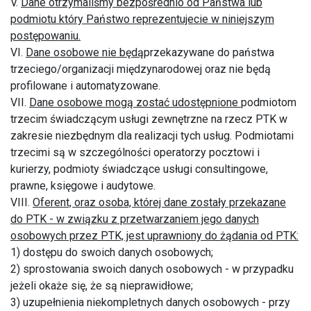
V.
Dane otrzymaliśmy bezpośrednio od Państwa lub
podmiotu który Państwo reprezentujecie w niniejszym
postępowaniu.
VI.
Dane osobowe nie będą
przekazywane do państwa
trzeciego/organizacji międzynarodowej oraz nie będą
profilowane i automatyzowane.
VII.
Dane osobowe mogą zostać udostępnione
podmiotom
trzecim świadczącym usługi zewnętrzne na rzecz PTK w
zakresie niezbędnym dla realizacji tych usług. Podmiotami
trzecimi są w szczególności operatorzy pocztowi i
kurierzy, podmioty świadczące usługi consultingowe,
prawne, księgowe i audytowe.
VIII.
Oferent, oraz osoba, której dane zostały przekazane
do PTK - w związku z przetwarzaniem jego danych
osobowych przez PTK, jest uprawniony do żądania od PTK:
1) dostępu do swoich danych osobowych;
2) sprostowania swoich danych osobowych - w przypadku
jeżeli okaże się, że są nieprawidłowe;
3) uzupełnienia niekompletnych danych osobowych - przy