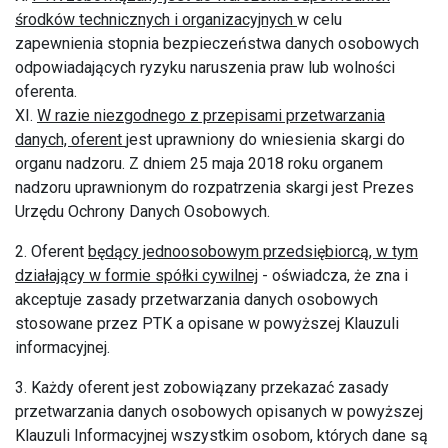
środków technicznych i organizacyjnych
w celu
zapewnienia stopnia bezpieczeństwa danych osobowych
odpowiadających ryzyku naruszenia praw lub wolności
oferenta.
XI.
W razie niezgodnego z przepisami przetwarzania
danych, oferent
jest uprawniony do wniesienia skargi do
organu nadzoru. Z dniem 25 maja 2018 roku organem
nadzoru uprawnionym do rozpatrzenia skargi jest Prezes
Urzędu Ochrony Danych Osobowych.
2. Oferent
będący jednoosobowym przedsiębiorcą, w tym
działający w formie spółki cywilnej
- oświadcza, że zna i
akceptuje zasady przetwarzania danych osobowych
stosowane przez PTK a opisane w powyższej Klauzuli
informacyjnej.
3. Każdy oferent jest zobowiązany przekazać zasady
przetwarzania danych osobowych opisanych w powyższej
Klauzuli Informacyjnej wszystkim osobom, których dane są