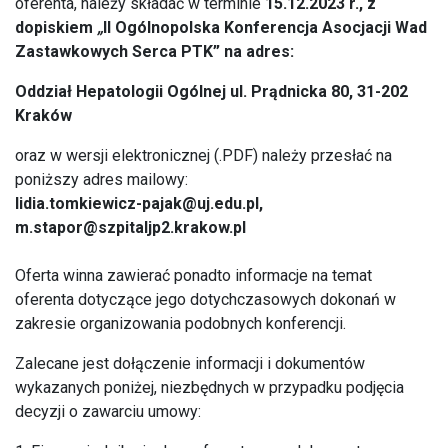
oferenta, należy składać w terminie
15.12.2023 r., z
dopiskiem
„
II Ogólnopolska Konferencja Asocjacji Wad
Zastawkowych Serca PTK” na adres:
Oddział Hepatologii Ogólnej ul. Prądnicka 80, 31-202
Kraków
oraz w wersji elektronicznej (.PDF) należy przesłać na
poniższy adres mailowy:
lidia.tomkiewicz-pajak@uj.edu.pl
,
m.stapor@szpitaljp2.krakow.pl
Oferta winna zawierać ponadto informacje na temat
oferenta dotyczące jego dotychczasowych dokonań w
zakresie organizowania podobnych konferencji.
Zalecane jest dołączenie informacji i dokumentów
wykazanych poniżej, niezbędnych w przypadku podjęcia
decyzji o zawarciu umowy: