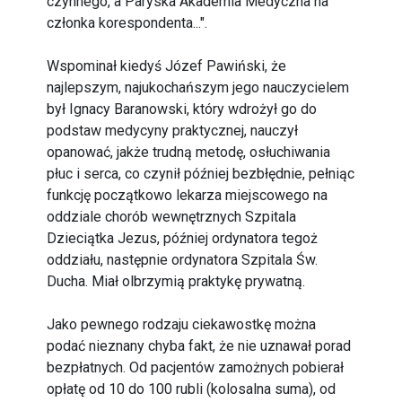
czynnego, a Paryska Akademia Medyczna na
członka korespondenta...".
Wspominał kiedyś Józef Pawiński, że
najlepszym, najukochańszym jego nauczycielem
był Ignacy Baranowski, który wdrożył go do
podstaw medycyny praktycznej, nauczył
opanować, jakże trudną metodę, osłuchiwania
płuc i serca, co czynił później bezbłędnie, pełniąc
funkcję początkowo lekarza miejscowego na
oddziale chorób wewnętrznych Szpitala
Dzieciątka Jezus, później ordynatora tegoż
oddziału, następnie ordynatora Szpitala Św.
Ducha. Miał olbrzymią praktykę prywatną.
Jako pewnego rodzaju ciekawostkę można
podać nieznany chyba fakt, że nie uznawał porad
bezpłatnych. Od pacjentów zamożnych pobierał
opłatę od 10 do 100 rubli (kolosalna suma), od