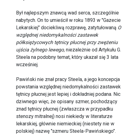
Był najlepszym znawcą wad serca, szczególnie
nabytych. On to umieścił w roku 1893 w "Gazecie
Lekarskiej" dociekliwą rozprawę, zatytułowaną
O
względnej niedomykalności zastawek
półksiężycowych tętnicy płucnej przy zwężeniu
ujścia żylnego lewego
, niezależnie od Artykułu G.
Steela na podobny temat, który ukazał się 3 lata
wcześniej.
Pawiński nie znał pracy Steela, a jego koncepcja
powstania względnej niedomykalności zastawek
tętnicy płucnej jest lepiej i dokładniej podana. Nic
dziwnego więc, że opisany szmer, pochodzący
znad tętnicy płucnej (zwłaszcza w przypadku
stenozy mitralnej) nosi niekiedy w literaturze
lekarskiej, głównie niemieckiej (niestety nie w
polskiej) nazwę "szmeru Steela-Pawińskiego".