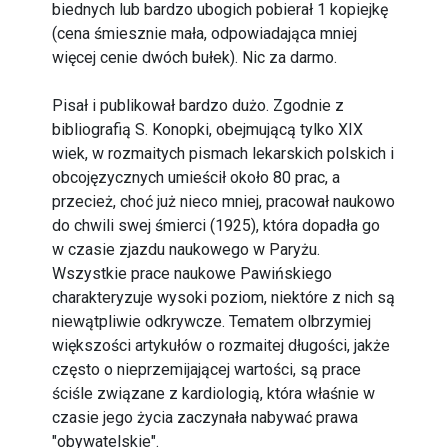
biednych lub bardzo ubogich pobierał 1 kopiejkę
(cena śmiesznie mała, odpowiadająca mniej
więcej cenie dwóch bułek). Nic za darmo.
Pisał i publikował bardzo dużo. Zgodnie z
bibliografią S. Konopki, obejmującą tylko XIX
wiek, w rozmaitych pismach lekarskich polskich i
obcojęzycznych umieścił około 80 prac, a
przecież, choć już nieco mniej, pracował naukowo
do chwili swej śmierci (1925), która dopadła go
w czasie zjazdu naukowego w Paryżu.
Wszystkie prace naukowe Pawińskiego
charakteryzuje wysoki poziom, niektóre z nich są
niewątpliwie odkrywcze. Tematem olbrzymiej
większości artykułów o rozmaitej długości, jakże
często o nieprzemijającej wartości, są prace
ściśle związane z kardiologią, która właśnie w
czasie jego życia zaczynała nabywać prawa
"obywatelskie".