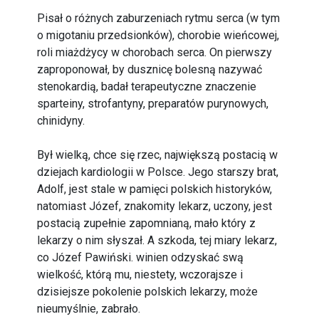
Pisał o różnych zaburzeniach rytmu serca (w tym
o migotaniu przedsionków), chorobie wieńcowej,
roli miażdżycy w chorobach serca. On pierwszy
zaproponował, by dusznicę bolesną nazywać
stenokardią, badał terapeutyczne znaczenie
sparteiny, strofantyny, preparatów purynowych,
chinidyny.
Był wielką, chce się rzec, największą postacią w
dziejach kardiologii w Polsce. Jego starszy brat,
Adolf, jest stale w pamięci polskich historyków,
natomiast Józef, znakomity lekarz, uczony, jest
postacią zupełnie zapomnianą, mało który z
lekarzy o nim słyszał. A szkoda, tej miary lekarz,
co Józef Pawiński. winien odzyskać swą
wielkość, którą mu, niestety, wczorajsze i
dzisiejsze pokolenie polskich lekarzy, może
nieumyślnie, zabrało.