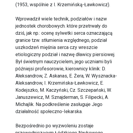
(1953, wspólnie z I. Krzemińską-Ławkowicz).
Wprowadził wiele technik, podziałów i nazw
jednostek chorobowych. które przetrwały do
dziś, jak np.: ocenę sylwetki serca oznaczającą
granice tzw. stłumienia względnego, podział
uszkodzeń mięśnia serca czy wreszcie
etiologiczny podział i nazwę dławicy piersiowej.
Był świetnym nauczycielem, jego uczniami byli
późniejsi profesorowie, kierownicy klinik: D.
Ałeksandrow, Z. Askanas, E. Żera, W. Wysznacka-
Aleksandrow, I. Krzemińska-Ławkowicz, E.
Kodejszko, M. Kaczyński, Cz. Szczepański, W.
Januszewicz, M. Sznajderman, S. Filipecki, A.
Michajlik. Na podkreślenie zasługuje Jego
działalność społeczno-Iekarska.
Bezpośrednio po wyzwoleniu zostaje
przewodniczącym Łódzkiego Naukowego