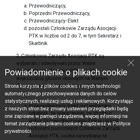
Przewodniczący,
Poprzedni Przewodniczący,
Przewodniczący-Elekt
pozostali Członkowie Zarządu Asocjacji
PTK w liczbie od 2 do 7, w tym Sekretarz i
Skarbnik.
2. Członkowie Zarządu Asocjacji PTK są
wybierani i odwoływani przez Walne
Powiadomienie o plikach cookie
Zgromadzenie Asocjacji PTK zwykłą
większością głosów obecnych na Walnym
Zgromadzeniu Członków Asocjacji PTK, przy
Strona korzysta z plików cookies i innych technologii
czym:
automatycznego przechowywania danych do celów
statystycznych, realizacji usług i reklamowych. Korzystając
Przewodniczący-Elekt jest wybierany
z naszych stron bez zmiany ustawień przeglądarki będą
odrębnie, ze wskazaniem, że chodzi o
one zapisane w pamięci urządzenia, więcej informacji na
wybór Przewodniczącego-Elekta i przed
temat zarządzania plikami cookies znajdziesz w Polityce
wyborami pozostałych Członków Zarządu
prywatności.
Asocjacji PTK; osoba niewybrana na