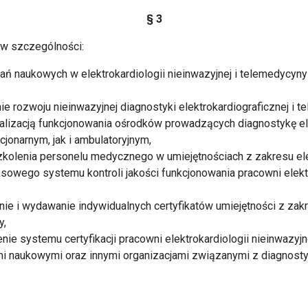
§ 3
 w szczególności:
dań naukowych w elektrokardiologii nieinwazyjnej i telemedycyn
e rozwoju nieinwazyjnej diagnostyki elektrokardiograficznej i t
alizacją funkcjonowania ośrodków prowadzących diagnostykę ele
cjonarnym, jak i ambulatoryjnym,
olenia personelu medycznego w umiejętnościach z zakresu elekt
owego systemu kontroli jakości funkcjonowania pracowni elektro
e i wydawanie indywidualnych certyfikatów umiejętności z zakr
y,
ie systemu certyfikacji pracowni elektrokardiologii nieinwazyjn
 naukowymi oraz innymi organizacjami związanymi z diagnostyk