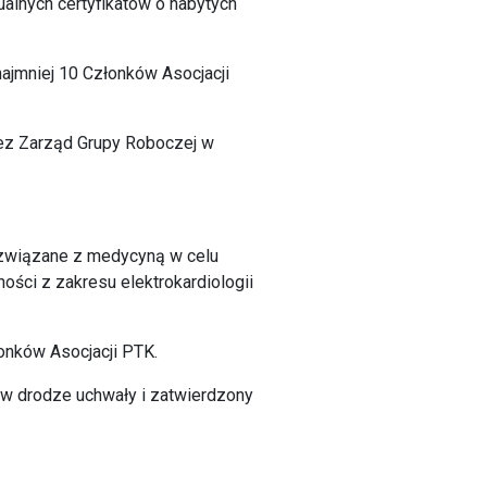
ualnych certyfikatów o nabytych
ajmniej 10 Członków Asocjacji
rzez Zarząd Grupy Roboczej w
o związane z medycyną w celu
ści z zakresu elektrokardiologii
onków Asocjacji PTK.
y w drodze uchwały i zatwierdzony