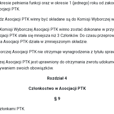
resie pełnienia funkcji oraz w okresie 1 (jednego) roku od zako
cjacji PTK.
dz Asocjacji PTK winny być składane są do Komisji Wyborczej w
 Komisji Wyborczej Asocjacji PTK winno zostać dokonane w przy
jacji PTK stała się mniejsza niż 3 Członków. Do czasu przepr
a Asocjacji PTK działa w zmniejszonym składzie.
rczej Asocjacji PTK nie otrzymuje wynagrodzenia z tytułu spraw
zej Asocjacji PTK jest uprawniony do otrzymania zwrotu udoku
nywaniem swoich obowiązków.
Rozdział 4
Członkostwo w Asocjacji PTK
§ 9
Członkami PTK.