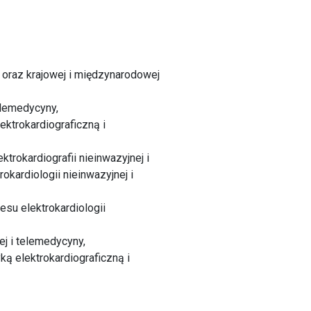
y oraz krajowej i międzynarodowej
elemedycyny,
ktrokardiograficzną i
rokardiografii nieinwazyjnej i
kardiologii nieinwazyjnej i
esu elektrokardiologii
ej i telemedycyny,
ą elektrokardiograficzną i