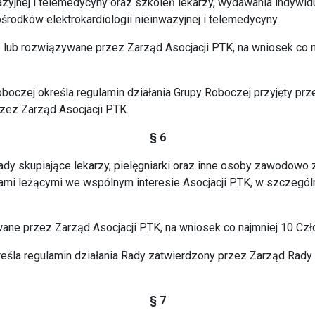
wazyjnej i telemedycyny oraz szkoleń lekarzy, wydawania indywid
ośrodków elektrokardiologii nieinwazyjnej i telemedycyny.
lub rozwiązywane przez Zarząd Asocjacji PTK, na wniosek co n
 Roboczej określa regulamin działania Grupy Roboczej przyjęty p
zez Zarząd Asocjacji PTK.
§ 6
ady skupiające lekarzy, pielęgniarki oraz inne osoby zawodow
mi leżącymi we wspólnym interesie Asocjacji PTK, w szczególno
ane przez Zarząd Asocjacji PTK, na wniosek co najmniej 10 Czł
określa regulamin działania Rady zatwierdzony przez Zarząd Rad
§ 7