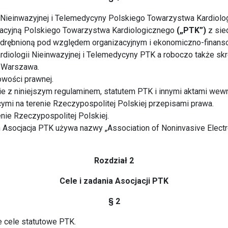
ii Nieinwazyjnej i Telemedycyny Polskiego Towarzystwa Kardiol
zacyjną Polskiego Towarzystwa Kardiologicznego
(„PTK”)
z sie
odrębnioną pod względem organizacyjnym i ekonomiczno-finans
rdiologii Nieinwazyjnej i Telemedycyny PTK a roboczo także sk
t Warszawa.
wości prawnej.
ie z niniejszym regulaminem, statutem PTK i innymi aktami we
ymi na terenie Rzeczypospolitej Polskiej przepisami prawa.
enie Rzeczypospolitej Polskiej.
 Asocjacja PTK używa nazwy „Association of Noninvasive Electr
Rozdział 2
Cele i zadania Asocjacji PTK
§ 2
e cele statutowe PTK.