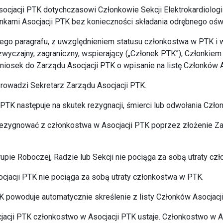
socjacji PTK dotychczasowi Członkowie Sekcji Elektrokardiologi
onkami Asocjacji PTK bez konieczności składania odrębnego ośw
szego paragrafu, z uwzględnieniem statusu członkostwa w PTK i w
wyczajny, zagraniczny, wspierający („Członek PTK”), Członkie
niosek do Zarządu Asocjacji PTK o wpisanie na listę Członków A
prowadzi Sekretarz Zarządu Asocjacji PTK.
 PTK następuje na skutek rezygnacji, śmierci lub odwołania Czło
rezygnować z członkostwa w Asocjacji PTK poprzez złożenie Za
upie Roboczej, Radzie lub Sekcji nie pociąga za sobą utraty cz
socjacji PTK nie pociąga za sobą utraty członkostwa w PTK.
TK powoduje automatycznie skreślenie z listy Członków Asocjacj
cjacji PTK członkostwo w Asocjacji PTK ustaje. Członkostwo w A