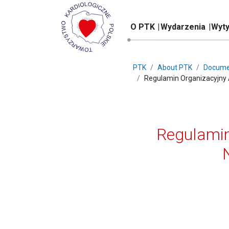
O PTK
Wydarzenia
Wyty
PTK
About PTK
Docume
Regulamin Organizacyjny A
Regulamin 