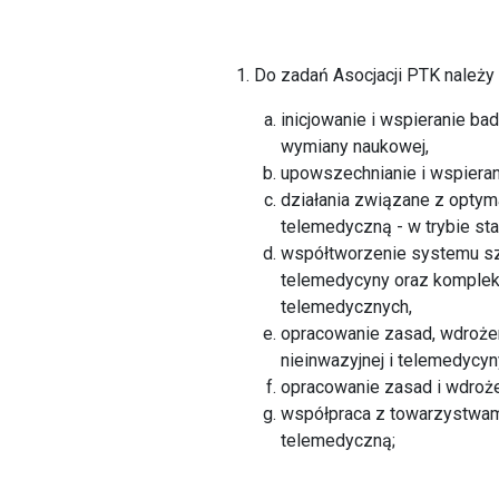
1. Do zadań Asocjacji PTK należy
inicjowanie i wspieranie ba
wymiany naukowej,
upowszechnianie i wspierani
działania związane z optym
telemedyczną - w trybie sta
współtworzenie systemu szk
telemedycyny oraz kompleks
telemedycznych,
opracowanie zasad, wdrożeni
nieinwazyjnej i telemedycyn
opracowanie zasad i wdrożen
współpraca z towarzystwami
telemedyczną;