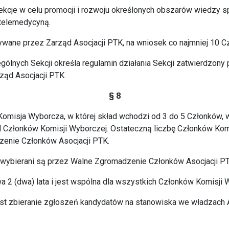
kcje w celu promocji i rozwoju określonych obszarów wiedzy sp
 telemedycyną.
ywane przez Zarząd Asocjacji PTK, na wniosek co najmniej 10 C
ególnych Sekcji określa regulamin działania Sekcji zatwierdzon
ząd Asocjacji PTK.
§ 8
 Komisja Wyborcza, w której skład wchodzi od 3 do 5 Członków
Członków Komisji Wyborczej. Ostateczną liczbę Członków Komi
zenie Członków Asocjacji PTK.
 wybierani są przez Walne Zgromadzenie Członków Asocjacji PT
wa 2 (dwa) lata i jest wspólna dla wszystkich Członków Komisji 
st zbieranie zgłoszeń kandydatów na stanowiska we władzach A