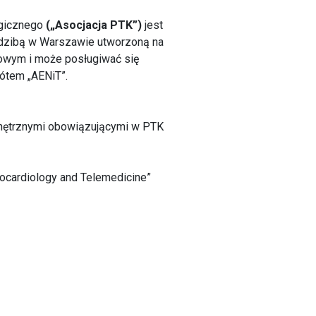
ogicznego
(„Asocjacja PTK”)
jest
dzibą w Warszawie utworzoną na
owym i może posługiwać się
rótem „AENiT”.
wnętrznymi obowiązującymi w PTK
ocardiology and Telemedicine”