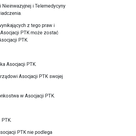
i Nieinwazyjnej i Telemedycyny
iadczenia.
ynikających z tego praw i
m Asocjacji PTK może zostać
socjacji PTK.
nka Asocjacji PTK.
rządowi Asocjacji PTK swojej
łonkostwa w Asocjacji PTK.
i PTK.
socjacji PTK nie podlega