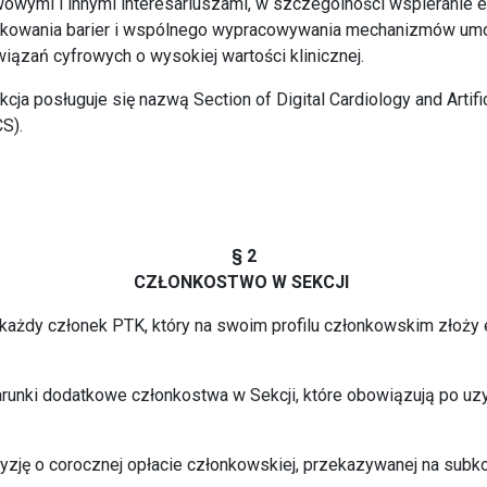
owymi i innymi interesariuszami, w szczególności wspieranie 
fikowania barier i wspólnego wypracowywania mechanizmów umoż
ązań cyfrowych o wysokiej wartości klinicznej.
ja posługuje się nazwą Section of Digital Cardiology and Artific
S).
§ 2
CZŁONKOSTWO W SEKCJI
każdy członek PTK, który na swoim profilu członkowskim złoży 
warunki dodatkowe członkostwa w Sekcji, które obowiązują po 
yzję o corocznej opłacie członkowskiej, przekazywanej na subk