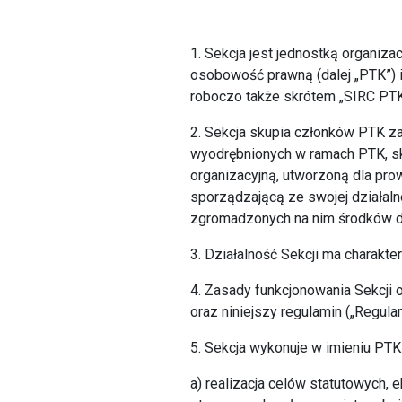
1. Sekcja jest jednostką organi
osobowość prawną (dalej „PTK”) i
roboczo także skrótem „SIRC PTK
2. Sekcja skupia członków PTK zai
wyodrębnionych w ramach PTK, sk
organizacyjną, utworzoną dla pro
sporządzającą ze swojej działal
zgromadzonych na nim środków dl
3. Działalność Sekcji ma charakte
4. Zasady funkcjonowania Sekcji 
oraz niniejszy regulamin („Regulam
5. Sekcja wykonuje w imieniu PTK
a) realizacja celów statutowych