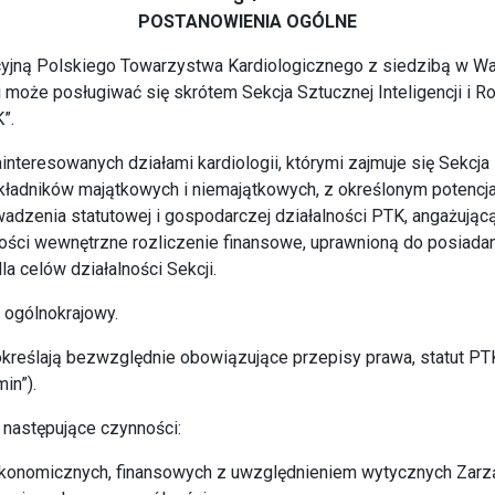
POSTANOWIENIA OGÓLNE
zacyjną Polskiego Towarzystwa Kardiologicznego z siedzibą w W
 może posługiwać się skrótem Sekcja Sztucznej Inteligencji i
”.
nteresowanych działami kardiologii, którymi zajmuje się Sekcja
ładników majątkowych i niemajątkowych, z określonym potencj
wadzenia statutowej i gospodarczej działalności PTK, angażującą
ności wewnętrzne rozliczenie finansowe, uprawnioną do posiada
a celów działalności Sekcji.
r ogólnokrajowy.
określają bezwzględnie obowiązujące przepisy prawa, statut P
in”).
 następujące czynności:
, ekonomicznych, finansowych z uwzględnieniem wytycznych Zar