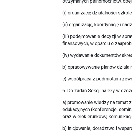
otrzymanych pełnomocnictw, obej
(i) organizację działalności szko
(ii) organizację, koordynację i n
(iii) podejmowanie decyzji w sp
finansowych, w oparciu o zaapro
(iv) wydawanie dokumentów akred
b) opracowywanie planów działal
c) współpraca z podmiotami zewn
6. Do zadań Sekcji należy w szcz
a) promowanie wiedzy na temat za
edukacyjnych (konferencje, semina
oraz wielokierunkową komunikacj
b) inicjowanie, doradztwo i wspa