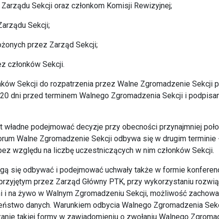
 Zarządu Sekcji oraz członkom Komisji Rewizyjnej;
Zarządu Sekcji;
ożonych przez Zarząd Sekcji;
ez członków Sekcji.
nków Sekcji do rozpatrzenia przez Walne Zgromadzenie Sekcji 
 20 dni przed terminem Walnego Zgromadzenia Sekcji i podpisa
st władne podejmować decyzje przy obecności przynajmniej poło
uorum Walne Zgromadzenie Sekcji odbywa się w drugim terminie 
bez względu na liczbę uczestniczących w nim członków Sekcji.
gą się odbywać i podejmować uchwały także w formie konferenc
przyjętym przez Zarząd Główny PTK, przy wykorzystaniu rozwi
i i na żywo w Walnym Zgromadzeniu Sekcji, możliwość zachowani
eństwo danych. Warunkiem odbycia Walnego Zgromadzenia Sekcj
azanie takiej formy w zawiadomieniu o zwołaniu Walnego Zgromad