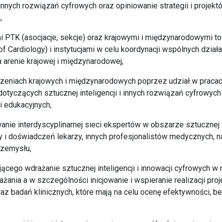
i innych rozwiązań cyfrowych oraz opiniowanie strategii i projek
,
ami PTK (asocjacje, sekcje) oraz krajowymi i międzynarodowymi
f Cardiology) i instytucjami w celu koordynacji wspólnych dzia
na arenie krajowej i międzynarodowej,
rzeniach krajowych i międzynarodowych poprzez udział w prac
otyczących sztucznej inteligencji i innych rozwiązań cyfrowych
i edukacyjnych,
nie interdyscyplinarnej sieci ekspertów w obszarze sztucznej i
 i doświadczeń lekarzy, innych profesjonalistów medycznych, 
rzemysłu,
ącego wdrażanie sztucznej inteligencji i innowacji cyfrowych 
żania a w szczególności inicjowanie i wspieranie realizacji pro
raz badań klinicznych, które mają na celu ocenę efektywności, b