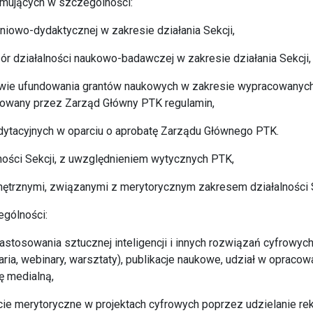
mujących w szczególności:
leniowo-dydaktycznej w zakresie działania Sekcji,
adzór działalności naukowo-badawczej w zakresie działania Sekcji,
rawie ufundowania grantów naukowych w zakresie wypracowanyc
bowany przez Zarząd Główny PTK regulamin,
ytacyjnych w oparciu o aprobatę Zarządu Głównego PTK.
ności Sekcji, z uwzględnieniem wytycznych PTK,
ętrznymi, związanymi z merytorycznym zakresem działalności S
ególności:
stosowania sztucznej inteligencji i innych rozwiązań cyfrowyc
ria, webinary, warsztaty), publikacje naukowe, udział w opracow
ę medialną,
rcie merytoryczne w projektach cyfrowych poprzez udzielanie r