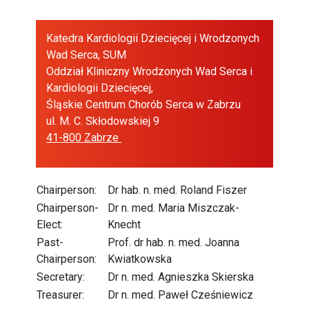
Katedra Kardiologii Dziecięcej i Wrodzonych
Wad Serca, SUM
Oddział Kliniczny Wrodzonych Wad Serca i
Kardiologii Dziecięcej,
Śląskie Centrum Chorób Serca w Zabrzu
ul. M. C. Skłodowskiej 9
41-800 Zabrze
Chairperson:
Dr hab. n. med. Roland Fiszer
Chairperson-
Dr n. med. Maria Miszczak-
Elect:
Knecht
Past-
Prof. dr hab. n. med. Joanna
Chairperson:
Kwiatkowska
Secretary:
Dr n. med. Agnieszka Skierska
Treasurer:
Dr n. med. Paweł Cześniewicz