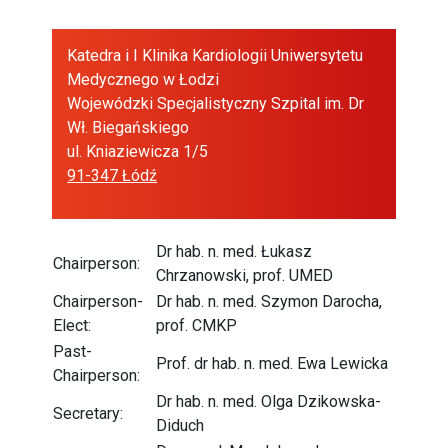
Katedra i I Klinika Kardiologii Uniwersytetu
Medycznego w Łodzi
Wojewódzki Specjalistyczny Szpital im. Dr
Wł. Biegańskiego
ul. Kniaziewicza 1/5
91-347 Łódź
Dr hab. n. med. Łukasz
Chairperson:
Chrzanowski, prof. UMED
Chairperson-
Dr hab. n. med. Szymon Darocha,
Elect:
prof. CMKP
Past-
Prof. dr hab. n. med. Ewa Lewicka
Chairperson:
Dr hab. n. med. Olga Dzikowska-
Secretary:
Diduch