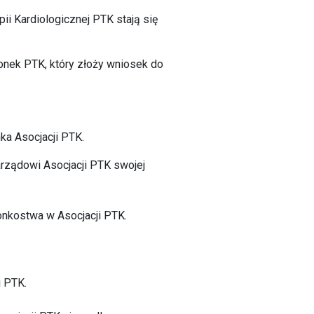
ii Kardiologicznej PTK stają się
łonek PTK, który złoży wniosek do
nka Asocjacji PTK.
rządowi Asocjacji PTK swojej
łonkostwa w Asocjacji PTK.
i PTK.