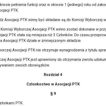
resie pełnienia funkcji oraz w okresie 1 (jednego) roku od zako
cjacji PTK.
dz Asocjacji PTK winny być składane są do Komisji Wyborczej w
 Komisji Wyborczej Asocjacji PTK winno zostać dokonane w przy
jacji PTK stała się mniejsza niż 3 Członków. Do czasu przepr
a Asocjacji PTK działa w zmniejszonym składzie.
rczej Asocjacji PTK nie otrzymuje wynagrodzenia z tytułu spraw
zej Asocjacji PTK jest uprawniony do otrzymania zwrotu udok
nywaniem swoich obowiązków.
Rozdział 4
Członkostwo w Asocjacji PTK
§ 9
Członkami PTK.