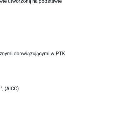
wie utworzoną na podstawie
trznymi obowiązującymi w PTK
, (AICC).