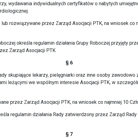
rzy, wydawania indywidualnych certyfikatów o nabytych umiejętn
rdiologicznej.
lub rozwiązywane przez Zarząd Asocjacji PTK, na wniosek co n
 Roboczej określa regulamin działania Grupy Roboczej przyjęty p
zez Zarząd Asocjacji PTK.
§ 6
ady skupiające lekarzy, pielęgniarki oraz inne osoby zawodow
ami leżącymi we wspólnym interesie Asocjacji PTK, w szczegól
ane przez Zarząd Asocjacji PTK, na wniosek co najmniej 10 Czł
określa regulamin działania Rady zatwierdzony przez Zarząd Rad
§ 7