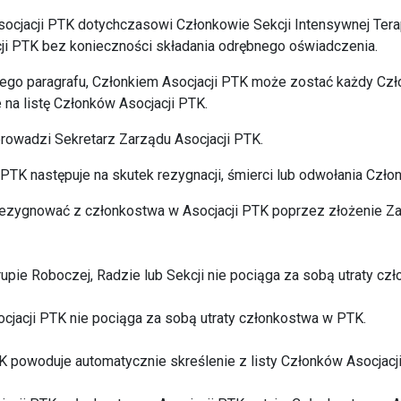
socjacji PTK dotychczasowi Członkowie Sekcji Intensywnej Terap
ji PTK bez konieczności składania odrębnego oświadczenia.
szego paragrafu, Członkiem Asocjacji PTK może zostać każdy Cz
 na listę Członków Asocjacji PTK.
prowadzi Sekretarz Zarządu Asocjacji PTK.
 PTK następuje na skutek rezygnacji, śmierci lub odwołania Czło
rezygnować z członkostwa w Asocjacji PTK poprzez złożenie Za
upie Roboczej, Radzie lub Sekcji nie pociąga za sobą utraty cz
socjacji PTK nie pociąga za sobą utraty członkostwa w PTK.
TK powoduje automatycznie skreślenie z listy Członków Asocjacj