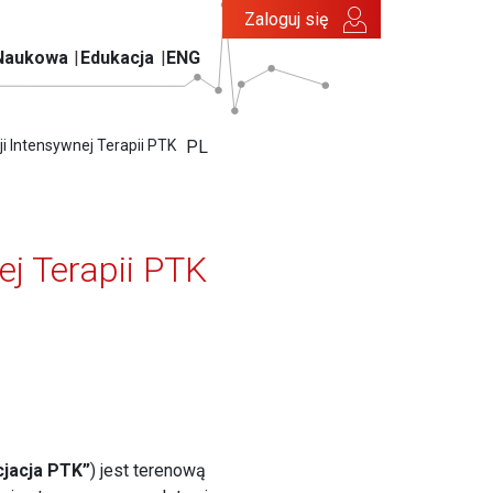
Zaloguj się
Naukowa
Edukacja
ENG
i Intensywnej Terapii PTK
PL
ej Terapii PTK
jacja PTK”
) jest terenową