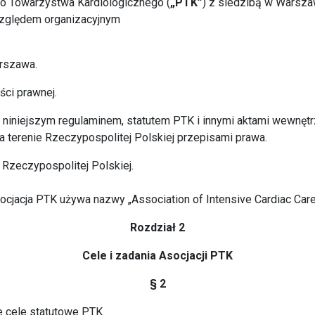
go Towarzystwa Kardiologicznego (
„PTK”
) z siedzibą w Warsza
względem organizacyjnym
arszawa.
ci prawnej.
 z niniejszym regulaminem, statutem PTK i innymi aktami wewnę
 terenie Rzeczypospolitej Polskiej przepisami prawa.
e Rzeczypospolitej Polskiej.
ocjacja PTK używa nazwy „Association of Intensive Cardiac Care”
Rozdział 2
Cele i zadania Asocjacji PTK
§ 2
e cele statutowe PTK.