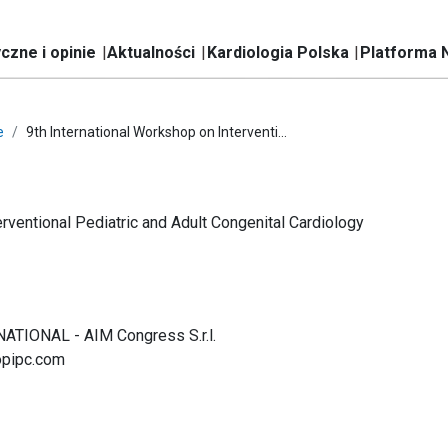
czne i opinie
Aktualności
Kardiologia Polska
Platforma 
e
9th International Workshop on Interventi...
erventional Pediatric and Adult Congenital Cardiology
TIONAL - AIM Congress S.r.l.
opipc.com