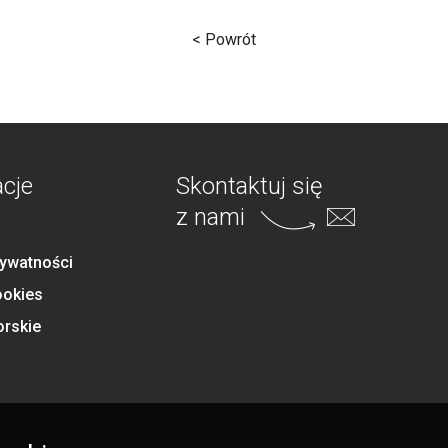
< Powrót
acje
Skontaktuj się
z nami
rywatności
ookies
orskie