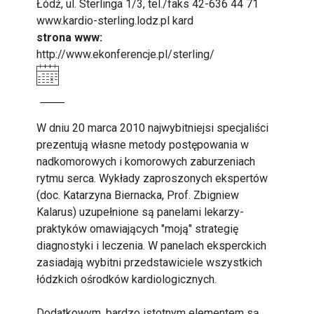
Łódź, ul. Sterlinga 1/3, tel./faks 42-636 44 71
www.kardio-sterling.lodz.pl kard
strona www:
http://www.ekonferencje.pl/sterling/
W dniu 20 marca 2010 najwybitniejsi specjaliści
prezentują własne metody postępowania w
nadkomorowych i komorowych zaburzeniach
rytmu serca. Wykłady zaproszonych ekspertów
(doc. Katarzyna Biernacka, Prof. Zbigniew
Kalarus) uzupełnione są panelami lekarzy-
praktyków omawiających "moją" strategię
diagnostyki i leczenia. W panelach eksperckich
zasiadają wybitni przedstawiciele wszystkich
łódzkich ośrodków kardiologicznych.
Dodatkowym, bardzo istotnym elementem są