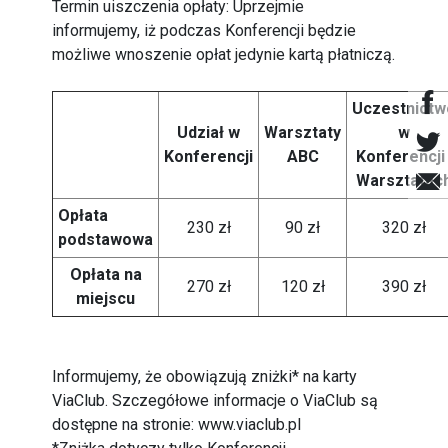
Termin uiszczenia opłaty: Uprzejmie
informujemy, iż podczas Konferencji będzie
możliwe wnoszenie opłat jedynie kartą płatniczą.
Uczestnictw
Udział w
Warsztaty
w
Konferencji
ABC
Konferencji 
Warsztatac
Opłata
230 zł
90 zł
320 zł
podstawowa
Opłata na
270 zł
120 zł
390 zł
miejscu
Informujemy, że obowiązują zniżki* na karty
ViaClub. Szczegółowe informacje o ViaClub są
dostępne na stronie:
www.viaclub.pl