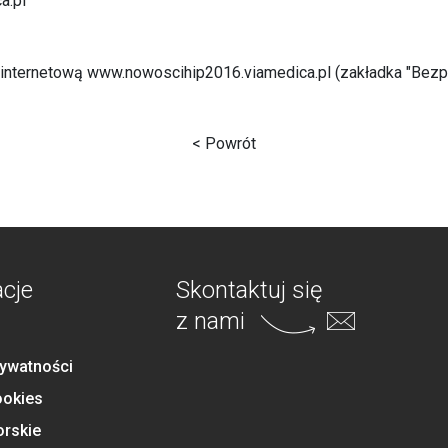
a.pl
ę internetową
www.nowoscihip2016.viamedica.pl
(zakładka "Bezp
< Powrót
acje
Skontaktuj się
z nami
rywatności
ookies
orskie