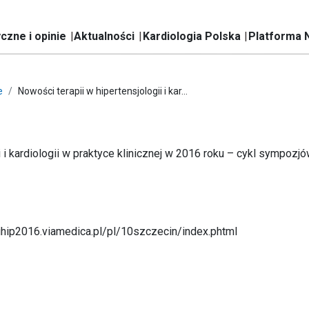
czne i opinie
Aktualności
Kardiologia Polska
Platforma 
e
Nowości terapii w hipertensjologii i kar...
i i kardiologii w praktyce klinicznej w 2016 roku – cykl sympozj
hip2016.viamedica.pl/pl/10szczecin/index.phtml