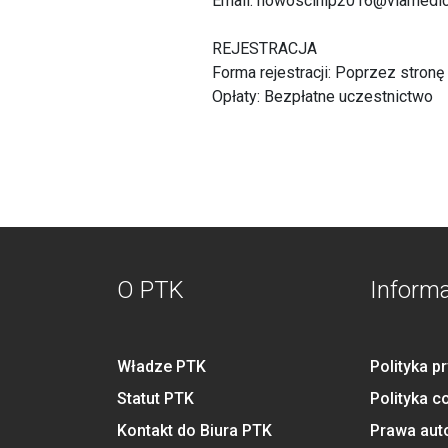
Email: nowoscihip2016@viamedic
REJESTRACJA
Forma rejestracji: Poprzez stron
Opłaty: Bezpłatne uczestnictwo
O PTK
Inform
Władze PTK
Polityka p
Statut PTK
Polityka c
Kontakt do Biura PTK
Prawa aut