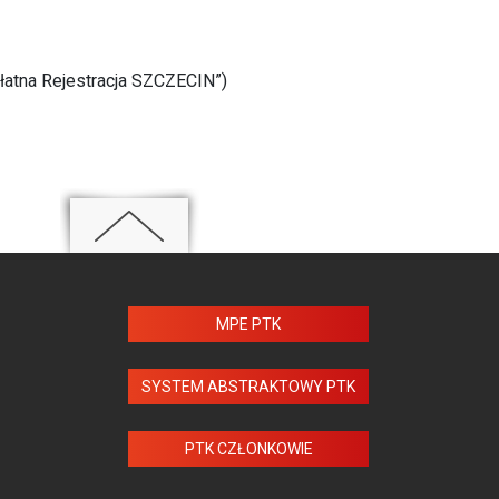
łatna Rejestracja SZCZECIN”)
MPE PTK
SYSTEM ABSTRAKTOWY PTK
PTK CZŁONKOWIE