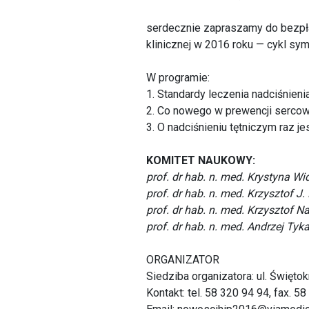
serdecznie zapraszamy do bezpłatn
klinicznej w 2016 roku — cykl sy
W programie:
1. Standardy leczenia nadciśnieni
2. Co nowego w prewencji serco
3. O nadciśnieniu tętniczym raz j
KOMITET NAUKOWY:
prof. dr hab. n. med. Krystyna W
prof. dr hab. n. med. Krzysztof J. 
prof. dr hab. n. med. Krzysztof N
prof. dr hab. n. med. Andrzej Tyka
ORGANIZATOR
Siedziba organizatora: ul. Święt
Kontakt: tel. 58 320 94 94, fax. 5