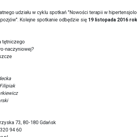
ego udziału w cyklu spotkań "Nowości terapii w hipertensjologi
mpozjów". Kolejne spotkanie odbędzie się
19 listopada 2016 ro
a tętniczego
wo-naczyniowej?
eszcze
idecka
Filipiak
arkiewicz
rski
okrzyska 73, 80-180 Gdańsk
8 320 94 60