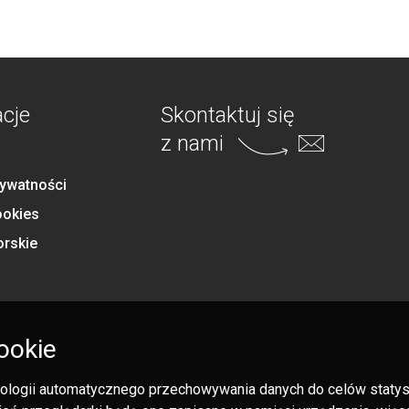
acje
Skontaktuj się
z nami
rywatności
ookies
orskie
ookie
hnologii automatycznego przechowywania danych do celów statysty