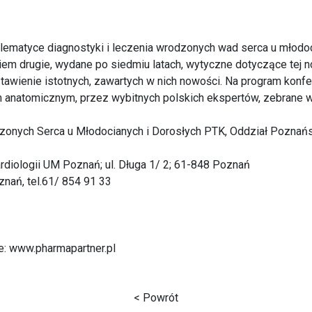
ematyce diagnostyki i leczenia wrodzonych wad serca u młodoc
em drugie, wydane po siedmiu latach, wytyczne dotyczące tej n
tawienie istotnych, zawartych w nich nowości. Na program konfer
natomicznym, przez wybitnych polskich ekspertów, zebrane w
ych Serca u Młodocianych i Dorosłych PTK, Oddział Poznański 
Kardiologii UM Poznań; ul. Długa 1/ 2; 61-848 Poznań
oznań, tel.61/ 854 91 33
ne: www.pharmapartner.pl
< Powrót