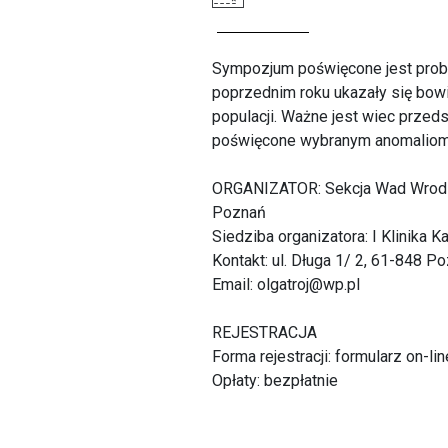
Sympozjum poświęcone jest probl
poprzednim roku ukazały się bowi
populacji. Ważne jest wiec przeds
poświęcone wybranym anomaliom a
ORGANIZATOR: Sekcja Wad Wrodzon
Poznań
Siedziba organizatora: I Klinika 
Kontakt: ul. Długa 1/ 2, 61-848 P
Email: olgatroj@wp.pl
REJESTRACJA
Forma rejestracji: formularz on-li
Opłaty: bezpłatnie