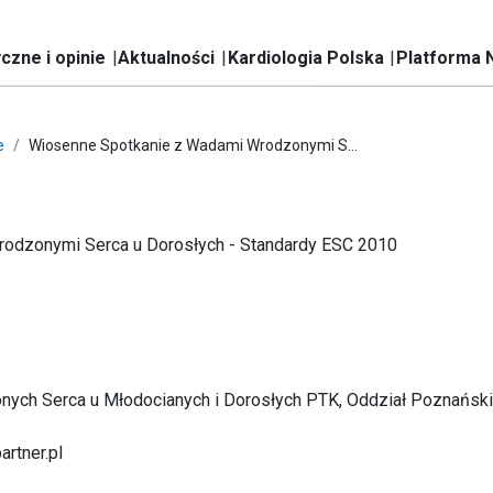
czne i opinie
Aktualności
Kardiologia Polska
Platforma 
e
Wiosenne Spotkanie z Wadami Wrodzonymi S...
odzonymi Serca u Dorosłych - Standardy ESC 2010
ch Serca u Młodocianych i Dorosłych PTK, Oddział Poznański P
rtner.pl