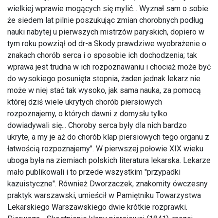
wielkiej wprawie mogących się mylić... Wyznał sam o sobie.
że siedem lat pilnie poszukując zmian chorobnych podług
nauki nabytej u pierwszych mistrzów paryskich, dopiero w
tym roku powziął od dr-a Skody prawdziwe wyobrażenie o
znakach chorób serca i o sposobie ich dochodzenia; tak
wprawa jest trudna w ich rozpoznawaniu i chociaż może być
do wysokiego posunięta stopnia, żaden jednak lekarz nie
może w niej stać tak wysoko, jak sama nauka, za pomocą
której dziś wiele ukrytych chorób piersiowych
rozpoznajemy, o których dawni z domysłu tylko
dowiadywali się... Choroby serca były dla nich bardzo
ukryte, a my je aż do chorób klap piersiowych tego organu z
łatwością rozpoznajemy". W pierwszej połowie XIX wieku
uboga była na ziemiach polskich literatura lekarska. Lekarze
mało publikowali i to przede wszystkim "przypadki
kazuistyczne". Również Dworzaczek, znakomity ówczesny
praktyk warszawski, umieścił w Pamiętniku Towarzystwa
Lekarskiego Warszawskiego dwie krótkie rozprawki.