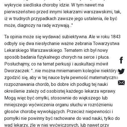
wykrycie siedliska choroby idzie. W tym nawet ma
pierwszeństwo przed innymi lekarzami warszawskimi, tak,
iż w trudnych przypadkach zawsze jego ustalenia, ile być
może, diagnozy na radę wzywają..."
Ta opinia może się wydawać subiektywna. Ale w roku 1843
odbyły się dwa niesłychanie ważne zebrania Towarzystwa
Lekarskiego Warszawskiego. Tematem ich był nowy
sposób badania fizykalnego chorych na serce i płuca.
Posłuchajmy, co na temat perkusji i auskultacji mówił
Dworzaczek: "...nie można mniemaniem kolegów niektórych
zgodzić się, aby w tej nauce była pewność matematyczna
rozpoznawania chorób, bo dobre ich podług tej nauki
określenie zależy od osobistej każdego lekarza wprawy.
Mogą więc być omyłki, stosownie do większego lub
mniejszego wyćwiczenia organu słuchu w rozróżnieniu
głosów chorobę wywołujących. Przecież niepewności i
pomyłki nie powinny być rachowane do wad nauki, tylko do
wad lekarzy, źle w niej wyćwiczonych, lub nawet przy