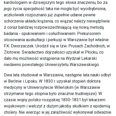
kardiologiem w dzisiejszym tego słowa znaczeniu, bo za
jego życia specjalność taka nie mogła być wyodrębniona,
aczkolwiek rozpoznano już zupełnie udanie pewne
schorzenia układu krążenia, co wiązać należy niewątpliwie
z coraz bardziej rozpowszechniającą się nową metodą
badania - opukiwaniem i osłuchiwaniem. Prekursorem
stosowania auskultacji i perkusji w Warszawie był właśnie
F.K. Dworzaczek. Urodził się w tzw. Prusach Zachodnich, w
Złotowie. Świadectwo dojrzałości uzyskał w Płocku, co
dało mu możliwość wstąpienia na Wydział Lekarski
niedawno powstałego Uniwersytetu Warszawskiego.
Dwa lata studiował w Warszawie, następne lata nauki odbył
w Berlinie i Lipsku. W 1830 r. uzyskał stopień doktora
medycyny w Uniwersytecie Wileńskim (w Warszawie
otrzymanie tego stopnia było znacznie trudniejsze). W
czasie wojny polsko-rosyjskiej 1830-1831 był lekarzem
wojskowym i walczył z dużym jakoby skutkiem z epidemią
cholery. Nie wierząc w jej zaraźliwość wykonywał odważnie