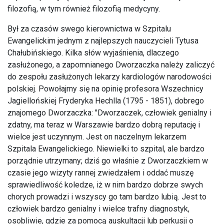
filozofią, w tym również filozofią medycyny.
Był za czasów swego kierownictwa w Szpitalu
Ewangelickim jednym z najlepszych nauczycieli Tytusa
Chałubińskiego. Kilka słów wyjaśnienia, dlaczego
zasłużonego, a zapomnianego Dworzaczka należy zaliczyć
do zespołu zasłużonych lekarzy kardiologów narodowości
polskiej. Powołajmy się na opinię profesora Wszechnicy
Jagiellońskiej Fryderyka Hechlla (1795 - 1851), dobrego
znajomego Dworzaczka: "Dworzaczek, człowiek genialny i
zdatny, ma teraz w Warszawie bardzo dobrą reputację i
wielce jest uczynnym. Jest on naczelnym lekarzem
Szpitala Ewangelickiego. Niewielki to szpital, ale bardzo
porządnie utrzymany; dziś go właśnie z Dworzaczkiem w
czasie jego wizyty rannej zwiedzałem i oddać muszę
sprawiedliwość koledze, iż w nim bardzo dobrze swych
chorych prowadzi i wszyscy go tam bardzo lubią. Jest to
człowiek bardzo genialny i wielce trafny diagnostyk,
osobliwie, gdzie za pomocą auskultacji lub perkusji o