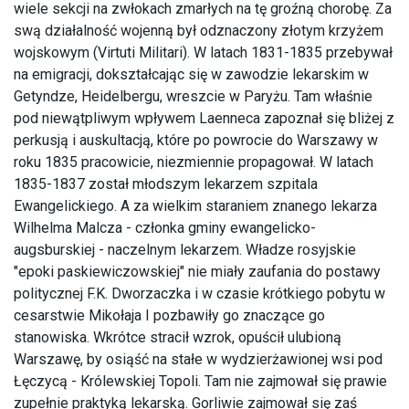
wiele sekcji na zwłokach zmarłych na tę groźną chorobę. Za
swą działalność wojenną był odznaczony złotym krzyżem
wojskowym (Virtuti Militari). W latach 1831-1835 przebywał
na emigracji, dokształcając się w zawodzie lekarskim w
Getyndze, Heidelbergu, wreszcie w Paryżu. Tam właśnie
pod niewątpliwym wpływem Laenneca zapoznał się bliżej z
perkusją i auskultacją, które po powrocie do Warszawy w
roku 1835 pracowicie, niezmiennie propagował. W latach
1835-1837 został młodszym lekarzem szpitala
Ewangelickiego. A za wielkim staraniem znanego lekarza
Wilhelma Malcza - członka gminy ewangelicko-
augsburskiej - naczelnym lekarzem. Władze rosyjskie
"epoki paskiewiczowskiej" nie miały zaufania do postawy
politycznej F.K. Dworzaczka i w czasie krótkiego pobytu w
cesarstwie Mikołaja I pozbawiły go znaczące go
stanowiska. Wkrótce stracił wzrok, opuścił ulubioną
Warszawę, by osiąść na stałe w wydzierżawionej wsi pod
Łęczycą - Królewskiej Topoli. Tam nie zajmował się prawie
zupełnie praktyką lekarską. Gorliwie zajmował się zaś