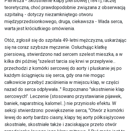
Pierwsza - Skostnienie klapy piersiowej (1841), raczej
teoretyczna, choć prawdopodobnie związana z obserwacją
szpitalną - dotyczy niezamkniętego otworu
międzyprzedsionkowego, druga, ciekawsza - Wada serca,
warta jest króciutkiego omówienia.
Otóż, zgłosił się do szpitala 49-letni mężczyzna, uskarżając
się na coraz szybsze męczenie. Osłuchując klatkę
piersiową, stwierdzono nad sercem szelest mieszka, a w
kilka dni później "szelest tarcia się krwi w przepływie...
przechodzi z komórki sercowej do aorty i pluskanie jej po
każdym ściągnięciu się serca, gdy ona nie mogąc
całkowicie przebyć zaciśnienia w miejscu klap, w części
nazad do serca odpływała..." Rozpoznano "skostnienie klap
sercowych". Leczenie (stosowano przystawianie pijawek,
baniek, naparstnicę, kalomel...) nie przyniosło efektu. W
sekcji stwierdzono: powiększenie serca, "Otwór z komórki
lewej do aorty bardzo ciasny, klapy tej aorty półksiężycowe
skostniałe, skostniałe także i zaciskające przeto otwór