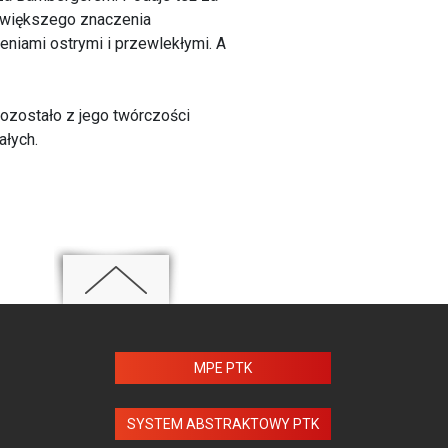
m większego znaczenia
niami ostrymi i przewlekłymi. A
pozostało z jego twórczości
ałych.
MPE PTK
SYSTEM ABSTRAKTOWY PTK