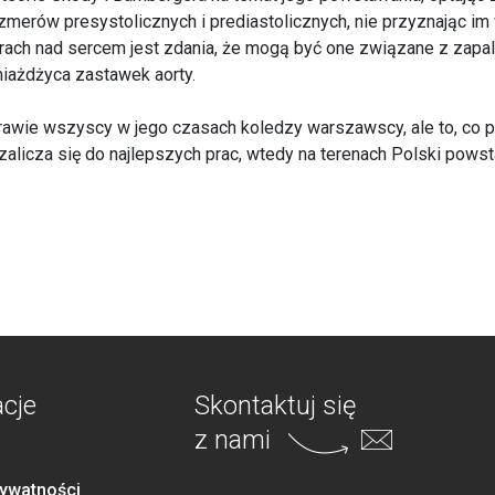
merów presystolicznych i prediastolicznych, nie przyznając i
ach nad sercem jest zdania, że mogą być one związane z zapale
miażdżyca zastawek aorty.
prawie wszyscy w jego czasach koledzy warszawscy, ale to, co 
 zalicza się do najlepszych prac, wtedy na terenach Polski powst
acje
Skontaktuj się
z nami
rywatności