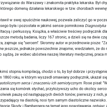
wiązanie do Warszawy i znakomita praktyka lekarska. Był ch
którego domeną działania lekarskiego w tzw. chorobach wewnęt
ostawił w swej spuściźnie naukowej, pozwala zaliczyć go w poc
sego była i pozostała w jakimś sensie pomnikowa
Diagnostyka 
cyą i perkussyą. Książka, a właściwie treściwy podręcznik dla
zcze metodą badania, liczy 167 stronic, a dzieli się na dwie cz
a, zajmuje się "sercem". Skromny autor w przedmowie pisze: "Zab
ne jeszcze, jednakże powszechnie znajome; wiedziałem, że do n
ądzę, że wobec ubóstwa naszej literatury medycznej, praca mo
kimś stopniu kompilacją, chodzi o to, by był dobrze i przystępn
m 1860 roku, w którym wyszedł omawiany podręcznik, ukazał się
iastolicznym serca i znaczeniu ich semiotycznym
. Rose pisał: "
czania się komórek słychać, przyłożywszy ucho do okolicy serco
olwiek pauzę od następujących dwóch tonów; pierwszy z nich, je
ypadający na diastolę, nosi tym samym diastoliczne nazwisko...
 teorie Skody i Bambergera na temat jego powstawania, optując