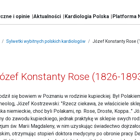
czne i opinie
Aktualności
Kardiologia Polska
Platforma 
Sylwetki wybitnych polskich kardiologów
Józef Konstanty Rose 
ózef Konstanty Rose (1826-189
odził się bowiem w Poznaniu w rodzinie kupieckiej. Był Polaki
heolog, Józef Kostrzewski: "Rzecz ciekawa, że właściciele sk
a niemieckie, choć byli Polakami, np. Rose, Droste, Koppa..." J
ony do zawodu kupieckiego, jednak praktykę w sklepie swych ro
um św. Marii Magdaleny, w nim uzyskując świadectwo dojrzałośc
ńskim, otrzymując stopień doktora medycyny po obronie pracy De