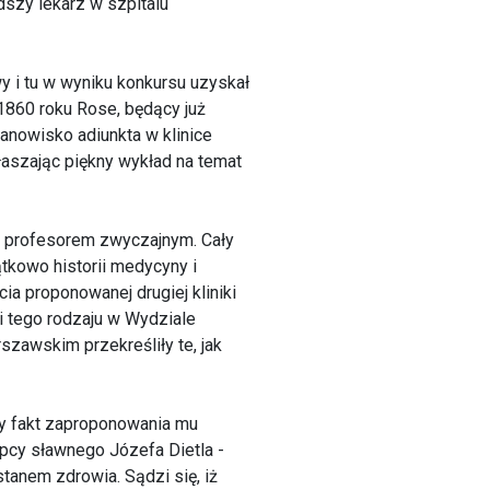
dszy lekarz w szpitalu
y i tu w wyniku konkursu uzyskał
1860 roku Rose, będący już
anowisko adiunkta w klinice
głaszając piękny wykład na temat
8 profesorem zwyczajnym. Cały
kowo historii medycyny i
cia proponowanej drugiej kliniki
ki tego rodzaju w Wydziale
zawskim przekreśliły te, jak
ny fakt zaproponowania mu
pcy sławnego Józefa Dietla -
tanem zdrowia. Sądzi się, iż