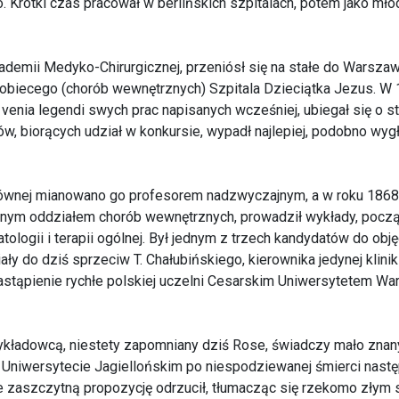
. Krótki czas pracował w berlińskich szpitalach, potem jako mło
ademii Medyko-Chirurgicznej, przeniósł się na stałe do Warszaw
kobiecego (chorób wewnętrznych) Szpitala Dzieciątka Jezus. W 
venia legendi swych prac napisanych wcześniej, ubiegał się o st
ów, biorących udział w konkursie, wypadł najlepiej, podobno wy
łównej mianowano go profesorem nadzwyczajnym, a w roku 186
nym oddziałem chorób wewnętrznych, prowadził wykłady, począt
atologii i terapii ogólnej. Był jednym z trzech kandydatów do obję
ały do dziś sprzeciw T. Chałubińskiego, kierownika jedynej klini
stąpienie rychłe polskiej uczelni Cesarskim Uniwersytetem Wars
ykładowcą, niestety zapomniany dziś Rose, świadczy mało zna
Uniwersytecie Jagiellońskim po niespodziewanej śmierci nastę
se zaszczytną propozycję odrzucił, tłumacząc się rzekomo złym s