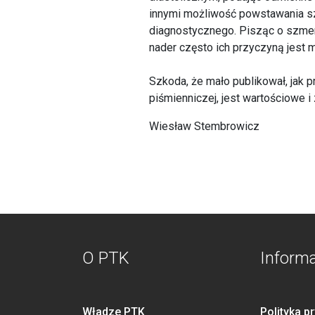
innymi możliwość powstawania sz
diagnostycznego. Pisząc o szmer
nader często ich przyczyną jest 
Szkoda, że mało publikował, jak 
piśmienniczej, jest wartościowe i
Wiesław Stembrowicz
O PTK
Inform
Władze PTK
Polityka p