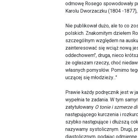
odmowę Rosego spowodowały przy
Karolu Dworzaczku (1804 -1877), 
Nie publikował dużo, ale to co z
polskich. Znakomitym dziełem Ro
szczególnym względem na auskulta
zainteresować się wciąż nową jes
oddechowem", druga, nieco krótsz
że ogłaszam rzeczy, choć niedaw
własnych pomysłów. Pomimo tego s
uczącej się młodzieży..."
Prawie każdy podręcznik jest w ja
wypełnia te zadania. W tym samy
zatytułowany
O tonie i szmerze d
następującego kurczenia i rozkur
szybko następujące i dłuższą cok
nazywamy systolicznym. Drugi, prz
diastolicznym, podając odmienne