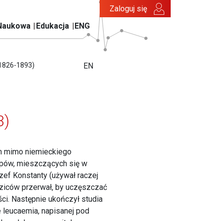
Zaloguj się
Naukowa
Edukacja
ENG
(1826-1893)
EN
3)
em mimo niemieckiego
lepów, mieszczących się w
ózef Konstanty (używał raczej
dziców przerwał, by uczęszczać
i. Następnie ukończył studia
 leucaemia, napisanej pod