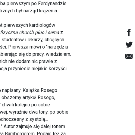
yba pierwszym po Ferdynandzie
rznych był narząd krążenia.
zet pierwszych kardiologów
fizyczna chorób płuc i serca
z
 studentów i lekarzy, chcących
ęści. Pierwsza mówi o "narzędziu
ierając się do pracy, wiedziałem,
ich nie dodam nic prawie z
ja przyniesie niejakie korzyści
ie napisany. Książka Rosego
 obszerny artykuł Rosego,
W chwili kolejno po sobie
wej, wyraźnie dwa tony, po sobie
dnoczesny z systolą...
" Autor zajmuje się dalej tonem
 za Bambergerem. Podaje też za