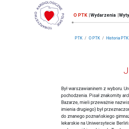
O PTK
Wydarzenia
Wyty
PTK
O PTK
Historia PTK
J
Był warszawianinem z wyboru. Ur
pochodzenia. Pisał znakomity arc
Bazarze, mieli przeważnie nazwisk
imienia drugiego) był przeznacz
do znanego poznańskiego gimnazj
lekarskie na Uniwersytecie Berli