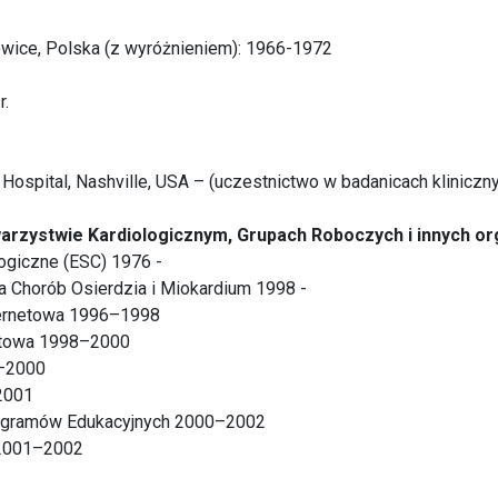
wice, Polska (z wyróżnieniem): 1966-1972
r.
s Hospital, Nashville, USA – (uczestnictwo w badanicach klinicz
rzystwie Kardiologicznym, Grupach Roboczych i innych or
ogiczne (ESC) 1976 -
a Chorób Osierdzia i Miokardium 1998 -
ternetowa 1996–1998
etowa 1998–2000
8–2000
2001
ogramów Edukacyjnych 2000–2002
 2001–2002