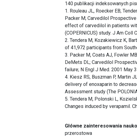
140 publikacji indeksowanych pi
1. Rouleau JL, Roecker EB, Tende
Packer M; Carvedilol Prospective
effect of carvedilol in patients w
(COPERNICUS) study. J Am Coll Ca
2. Tendera M, Kozakiewicz K, Bart
of 41,972 participants from Sout
3. Packer M, Coats AJ, Fowler MB
DeMets DL; Carvedilol Prospective
failure; N Engl J Med. 2001 May 
4. Kiesz RS, Buszman P, Martin 
delivery of enoxaparin to decrease
Assessment study (The POLONIA st
5. Tendera M, Polonski L, Koziels
Changes induced by verapamil. Ch
Główne zainteresowania nauk
przerostowa