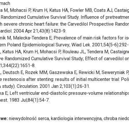
smach
ra M, Mohacsi P, Krum H, Katus HA, Fowler MB, Coats AJ, Castaig
 Randomized Cumulative Survival Study. Influence of pretreatmen
ith severe chronic heart failure: the Carvedilol Prospective Rand
rdiol. 2004 Apr 21;43(8):1423-9.
nik M, Malecka-Tendera E; Prevalence of main risk factors for is
hern Poland Epidemiological Survey; Wiad Lek. 2001;54(5-6):292
, Katus HA, Krum H, Mohacsi P, Rouleau JL, Tendera M, Castaign
 Randomized Cumulative Survival Study; Effect of carvedilol on 
31;344(22):1651-8.
JL, Deutsch E, Rozek MM, Gaszewska E, Rewicki M, Seweryniak P
 restenosis after stenting: results of initial multicenter trial: 
udy). Circulation. 2001 Jan 2;103(1):26-31.
ka E; Left ventricular end-diastolic pressure-volume relationship
est. 1983 Jul;84(1):54-7.
owe:
niewydolność serca, kardiologia interwencyjna, chroba nied