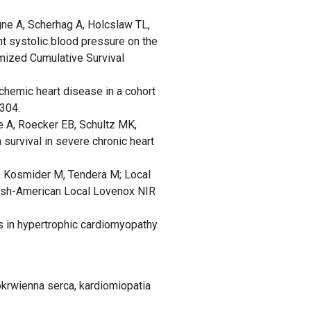
ne A, Scherhag A, Holcslaw TL,
t systolic blood pressure on the
omized Cumulative Survival
chemic heart disease in a cohort
-304.
e A, Roecker EB, Schultz MK,
survival in severe chronic heart
, Kosmider M, Tendera M; Local
Polish-American Local Lovenox NIR
s in hypertrophic cardiomyopathy.
okrwienna serca, kardiomiopatia