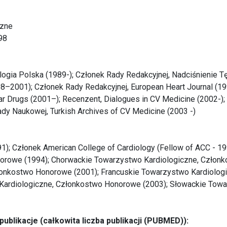
czne
98
logia Polska (1989-); Członek Rady Redakcyjnej, Nadciśnienie Tę
8–2001); Członek Rady Redakcyjnej, European Heart Journal (19
ar Drugs (2001–); Recenzent, Dialogues in CV Medicine (2002-);
ady Naukowej, Turkish Archives of CV Medicine (2003 -)
91); Członek American College of Cardiology (Fellow of ACC - 
norowe (1994); Chorwackie Towarzystwo Kardiologiczne, Człon
łonkostwo Honorowe (2001); Francuskie Towarzystwo Kardiolo
Kardiologiczne, Członkostwo Honorowe (2003); Słowackie Towa
blikacje (całkowita liczba publikacji (PUBMED)):