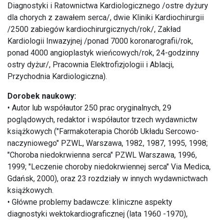
Diagnostyki i Ratownictwa Kardiologicznego /ostre dyżury
dla chorych z zawałem serca/, dwie Kliniki Kardiochirurgii
/2500 zabiegów kardiochirurgicznych/rok/, Zakład
Kardiologii Inwazyjnej /ponad 7000 koronarografii/rok,
ponad 4000 angioplastyk wieńcowych/rok, 24-godzinny
ostry dyżur/, Pracownia Elektrofizjologii i Ablacji,
Przychodnia Kardiologiczna).
Dorobek naukowy:
• Autor lub współautor 250 prac oryginalnych, 29
poglądowych, redaktor i współautor trzech wydawnictw
książkowych ("Farmakoterapia Chorób Układu Sercowo-
naczyniowego" PZWL, Warszawa, 1982, 1987, 1995, 1998;
"Choroba niedokrwienna serca" PZWL Warszawa, 1996,
1999; "Leczenie choroby niedokrwiennej serca" Via Medica,
Gdańsk, 2000), oraz 23 rozdziały w innych wydawnictwach
książkowych.
• Główne problemy badawcze: kliniczne aspekty
diagnostyki wektokardiograficznej (lata 1960 -1970),