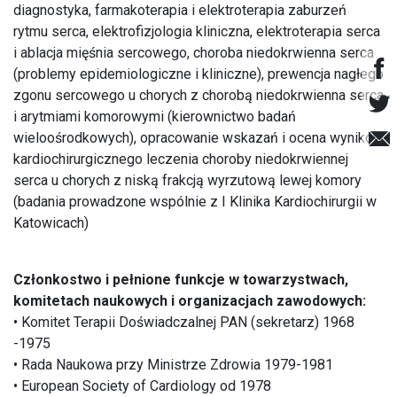
diagnostyka, farmakoterapia i elektroterapia zaburzeń
rytmu serca, elektrofizjologia kliniczna, elektroterapia serca
i ablacja mięśnia sercowego, choroba niedokrwienna serca
(problemy epidemiologiczne i kliniczne), prewencja nagłego
zgonu sercowego u chorych z chorobą niedokrwienna serca
i arytmiami komorowymi (kierownictwo badań
wieloośrodkowych), opracowanie wskazań i ocena wyników
kardiochirurgicznego leczenia choroby niedokrwiennej
serca u chorych z niską frakcją wyrzutową lewej komory
(badania prowadzone wspólnie z I Klinika Kardiochirurgii w
Katowicach)
Członkostwo i pełnione funkcje w towarzystwach,
komitetach naukowych i organizacjach zawodowych:
• Komitet Terapii Doświadczalnej PAN (sekretarz) 1968
-1975
• Rada Naukowa przy Ministrze Zdrowia 1979-1981
• European Society of Cardiology od 1978