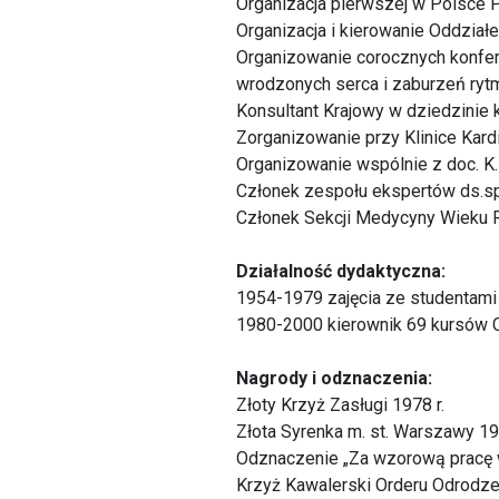
Organizacja pierwszej w Polsce P
Organizacja i kierowanie Oddział
Organizowanie corocznych konfer
wrodzonych serca i zaburzeń ryt
Konsultant Krajowy w dziedzinie 
Zorganizowanie przy Klinice Kard
Organizowanie wspólnie z doc. K. 
Członek zespołu ekspertów ds.spec
Członek Sekcji Medycyny Wieku 
Działalność dydaktyczna:
1954-1979 zajęcia ze studentami 
1980-2000 kierownik 69 kursów 
Nagrody i odznaczenia:
Złoty Krzyż Zasługi 1978 r.
Złota Syrenka m. st. Warszawy 19
Odznaczenie „Za wzorową pracę w
Krzyż Kawalerski Orderu Odrodzen