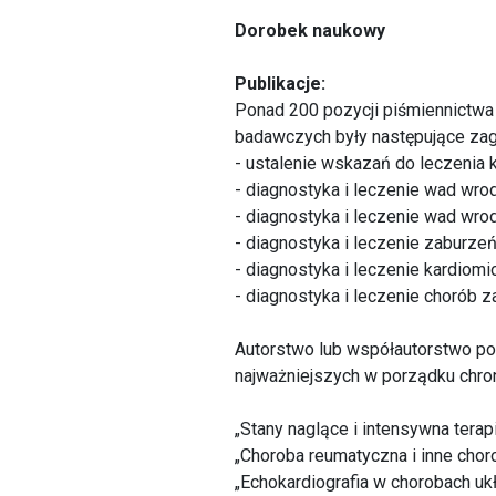
Dorobek naukowy
Publikacje:
Ponad 200 pozycji piśmiennictwa 
badawczych były następujące zag
- ustalenie wskazań do leczenia 
- diagnostyka i leczenie wad wro
- diagnostyka i leczenie wad wro
- diagnostyka i leczenie zaburze
- diagnostyka i leczenie kardiomio
- diagnostyka i leczenie chorób 
Autorstwo lub współautorstwo pona
najważniejszych w porządku chro
„Stany naglące i intensywna terapi
„Choroba reumatyczna i inne choro
„Echokardiografia w chorobach ukł