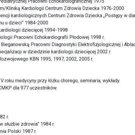
ediatrycznej Pracowni Echokardiograficznej 1975
em/Kliniką Kardiologii Centrum Zdrowia Dziecka 1976-2000
encji kardiologicznych Centrum Zdrowia Dziecka „Postępy w dia
mu u dzieci” 1984-2000
kardiologii dziecięcej 1994-1998
iologii Pracowni Echokardiografii Płodowej 1998 r.
Bieganowską Pracowni Diagnostyki Elektrofizjologicznej i Ablacj
jalizacji w dziedzinie kardiologii dziecięcej 2002 r.
Rozwojowego KBN 1995, 1997, 2002, 2005 r.
V roku medycyny przy łóżku chorego, seminaria, wykłady.
CMKP dla 977 uczestników.
82 r.
 służbie zdrowia” 1984 r.
ia Polski 1987 r.