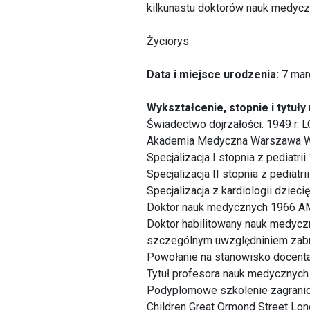
kilkunastu doktorów nauk medycz
Życiorys
Data i miejsce urodzenia:
7 mar
Wykształcenie, stopnie i tytuł
Świadectwo dojrzałości: 1949 r.
Akademia Medyczna Warszawa Wy
Specjalizacja I stopnia z pediatr
Specjalizacja II stopnia z pediatrii
Specjalizacja z kardiologii dziecię
Doktor nauk medycznych 1966 AM 
Doktor habilitowany nauk medyczny
szczególnym uwzględniniem zab
Powołanie na stanowisko docenta
Tytuł profesora nauk medycznyc
Podyplomowe szkolenie zagraniczne
Children Great Ormond Street Lon