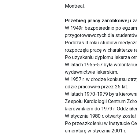
Montreal.
Przebieg pracy zarobkowej i 
W 1949r. bezpośrednio po egzami
przygotowawczych dla studentów 
Podczas II roku studiów medyczn
rozpoczęła pracę w charakterze
Po uzyskaniu dyplomu lekarza ot
W latach 1955-57 była wolontariu
wydawnictwie lekarskim.
W 1957 r. w drodze konkursu otrzy
gdzie pracowała przez 25 lat.
W latach 1970-1979 była kierownik
Zespołu Kardiologii Centrum Zdro
kierownikiem do 1979 r. Oddziałem 
W styczniu 1980 r. otwarty został
Po przeszkoleniu w Instytucie Cen
emeryturę w styczniu 2001 r.