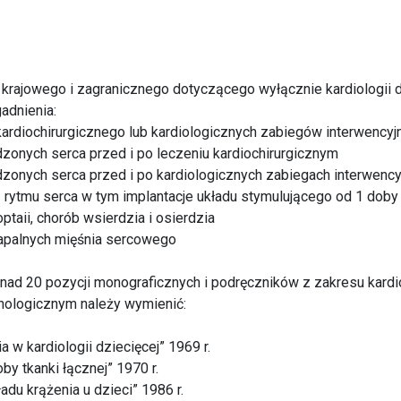
krajowego i zagranicznego dotyczącego wyłącznie kardiologii d
adnienia:
kardiochirurgicznego lub kardiologicznych zabiegów interwencyj
dzonych serca przed i po leczeniu kardiochirurgicznym
dzonych serca przed i po kardiologicznych zabiegach interwency
ń rytmu serca w tym implantacje układu stymulującego od 1 doby
ptaii, chorób wsierdzia i osierdzia
zapalnych mięśnia sercowego
d 20 pozycji monograficznych i podręczników z zakresu kardiolog
nologicznym należy wymienić:
a w kardiologii dziecięcej” 1969 r.
by tkanki łącznej” 1970 r.
adu krążenia u dzieci” 1986 r.