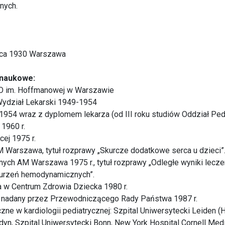
nych.
ca 1930 Warszawa
y naukowe:
 LO im. Hoffmanowej w Warszawie
dział Lekarski 1949-1954
ii 1954 wraz z dyplomem lekarza (od III roku studiów Oddział Pe
 1960 r.
cej 1975 r.
Warszawa, tytuł rozprawy „Skurcze dodatkowe serca u dzieci”
ch AM Warszawa 1975 r., tytuł rozprawy „Odległe wyniki leczenia
urzeń hemodynamicznych”.
 w Centrum Zdrowia Dziecka 1980 r.
h nadany przez Przewodniczącego Rady Państwa 1987 r.
 w kardiologii pediatrycznej: Szpital Uniwersytecki Leiden (Ho
dyn, Szpital Uniwersytecki Bonn, New York Hospital Cornell Medi