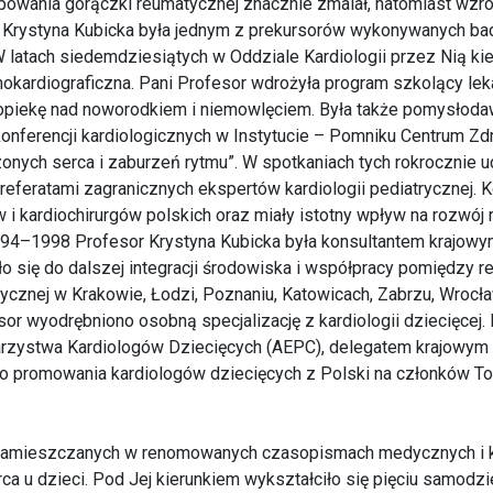
owania gorączki reumatycznej znacznie zmalał, natomiast wzro
r Krystyna Kubicka była jednym z prekursorów wykonywanych b
 W latach siedemdziesiątych w Oddziale Kardiologii przez Nią k
hokardiograficzna. Pani Profesor wdrożyła program szkolący le
 opiekę nad noworodkiem i niemowlęciem. Była także pomysłod
konferencji kardiologicznych w Instytucie – Pomniku Centrum Z
onych serca i zaburzeń rytmu”. W spotkaniach tych rokrocznie u
 referatami zagranicznych ekspertów kardiologii pediatrycznej.
w i kardiochirurgów polskich oraz miały istotny wpływ na rozwój
 1994–1998 Profesor Krystyna Kubicka była konsultantem krajowym
ło się do dalszej integracji środowiska i współpracy pomiędzy 
iatrycznej w Krakowie, Łodzi, Poznaniu, Katowicach, Zabrzu, Wrocł
sor wyodrębniono osobną specjalizację z kardiologii dziecięcej
rzystwa Kardiologów Dziecięcych (AEPC), delegatem krajowym i
ę do promowania kardiologów dziecięcych z Polski na członków 
 zamieszczanych w renomowanych czasopismach medycznych i ki
a u dzieci. Pod Jej kierunkiem wykształciło się pięciu samodz