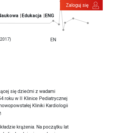
Zaloguj się
Naukowa
Edukacja
ENG
-2017)
EN
jącej się dziećmi z wadami
roku w II Klinice Pediatrycznej
owopowstałej Kliniki Kardiologii
.
ładzie krążenia. Na początku lat