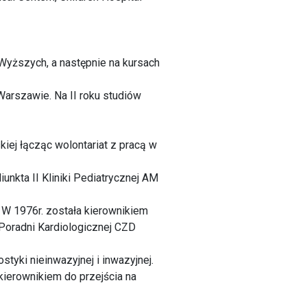
Wyższych, a następnie na kursach
arszawie. Na II roku studiów
iej łącząc wolontariat z pracą w
unkta II Kliniki Pediatrycznej AM
. W 1976r. została kierownikiem
 Poradni Kardiologicznej CZD
tyki nieinwazyjnej i inwazyjnej.
kierownikiem do przejścia na