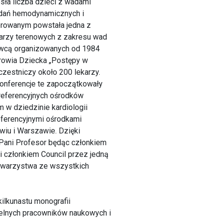
sła liczba dzieci z wadami
adań hemodynamicznych i
ierowanym powstała jedna z
karzy terenowych z zakresu wad
awcą organizowanych od 1984
drowia Dziecka „Postępy w
czestniczy około 200 lekarzy.
 Konferencje te zapoczątkowały
 referencyjnych ośrodków
 w dziedzinie kardiologii
referencyjnymi ośrodkami
awiu i Warszawie. Dzięki
. Pani Profesor będąc członkiem
 członkiem Council przez jedną
Towarzystwa ze wszystkich
lkunastu monografii
ielnych pracowników naukowych i