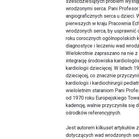
sześćdziesiątych problem występ
wrodzonymi serca. Pani Profeso
angiograficznych serca u dzieci.
pierwszych w kraju Pracownia Ec
wrodzonych serca, by usprawnić
roku corocznych ogólnopolskich 
diagnostyce i leczeniu wad wrodz
Wielokrotnie zapraszano na nie z
integrację środowiska kardiologó
kardiologii dziecięcej. W latach
dziecięcej, co znacznie przyczyni
kardiologii i kardiochirurgii ped
wieloletnim staraniom Pani Profe
od 1970 roku Europejskiego Towa
kadencję, walnie przyczyniła si
ośrodków referencyjnych.
Jest autorem kilkuset artykułów
dotyczących wad wrodzonych serc