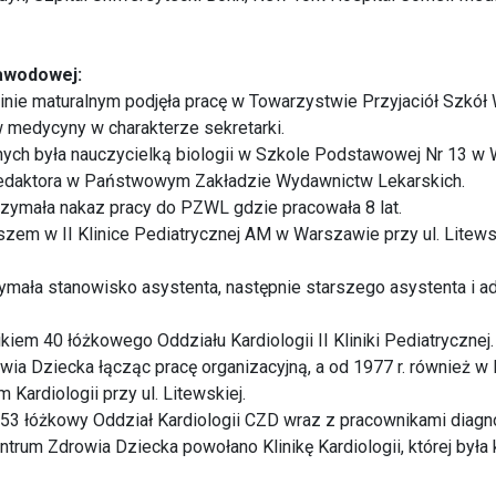
zawodowej:
nie maturalnym podjęła pracę w Towarzystwie Przyjaciół Szkół 
medycyny w charakterze sekretarki.
ych była nauczycielką biologii w Szkole Podstawowej Nr 13 w W
 redaktora w Państwowym Zakładzie Wydawnictw Lekarskich.
rzymała nakaz pracy do PZWL gdzie pracowała 8 lat.
szem w II Klinice Pediatrycznej AM w Warszawie przy ul. Litewsk
mała stanowisko asystenta, następnie starszego asystenta i adi
iem 40 łóżkowego Oddziału Kardiologii II Kliniki Pediatrycznej
wia Dziecka łącząc pracę organizacyjną, a od 1977 r. również w
Kardiologii przy ul. Litewskiej.
 53 łóżkowy Oddział Kardiologii CZD wraz z pracownikami diagnos
trum Zdrowia Dziecka powołano Klinikę Kardiologii, której była 