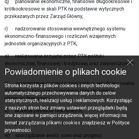
q) planowanie ekonomiczne, finansowe długookresowe i
krótkookresowe w skali PTK na podstawie wytycznych
przekazanych przez Zarząd Główny,
r) nadzorowanie stosowania wewnętrznego systemu
ekonomiczno-finansowego i rozliczeń wzajemnych
jednostek organizacyjnych z PTK,
s) realizowanie przyjętej przez PTK polityki
ekonomicznej, finansowej i kredytowej oraz zatwierdzonych
Powiadomienie o plikach cookie
planów,
t) prowadzenie operacji pieniężnych w celu finansowania
Strona korzysta z plików cookies i innych technologii
działalności bieżącej i rozwojowej przy utrzymaniu
automatycznego przechowywania danych do celów
płynności finansowej,
statystycznych, realizacji usług i reklamowych. Korzystając
z naszych stron bez zmiany ustawień przeglądarki będą
u) alokacja zasobów finansowych,
one zapisane w pamięci urządzenia, więcej informacji na
temat zarządzania plikami cookies znajdziesz w Polityce
v) prowadzenie rozliczeń z bankami,
prywatności.
w) sporządzanie analiz, ocen oraz prognoz