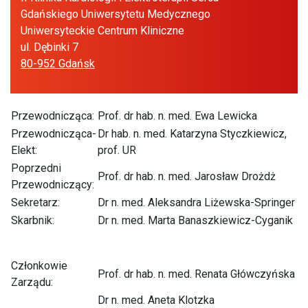
Gdańskiego Uniwersytetu Medycznego
Uniwersyteckie Centrum Kliniczne
ul. Dębinki 7
80-952 Gdańsk
Przewodnicząca:
Prof. dr hab. n. med. Ewa Lewicka
Przewodnicząca-
Dr hab. n. med. Katarzyna Styczkiewicz,
Elekt:
prof. UR
Poprzedni
Prof. dr hab. n. med. Jarosław Drożdż
Przewodniczący:
Sekretarz:
Dr n. med. Aleksandra Liżewska-Springer
Skarbnik:
Dr n. med. Marta Banaszkiewicz-Cyganik
Członkowie
Prof. dr hab. n. med. Renata Główczyńska
Zarządu:
Dr n. med. Aneta Klotzka