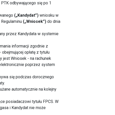
o PTK odbywającego się po 1
sowanego
(„Kandydat”)
wniosku w
o Regulaminu
(„Wniosek”)
do dnia
dany przez Kandydata w systemie
mania informacji zgodnie z
- obejmującej opłatę z tytułu
y jest Wniosek - na rachunek
lektronicznie poprzez system
dbywa się podczas dorocznego
ty.
łużane automatycznie na kolejny
jące posiadaczowi tytułu FPCS. W
ygasa i Kandydat nie może