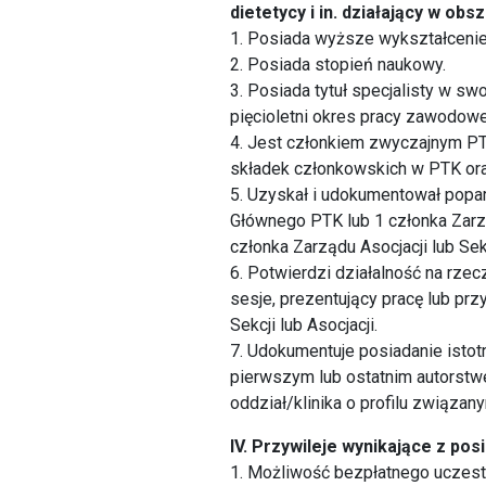
dietetycy i in. działający w obs
1. Posiada wyższe wykształcenie
2. Posiada stopień naukowy.
3. Posiada tytuł specjalisty w sw
pięcioletni okres pracy zawodowe
4. Jest członkiem zwyczajnym PTK
składek członkowskich w PTK oraz
5. Uzyskał i udokumentował popa
Głównego PTK lub 1 członka Zarz
członka Zarządu Asocjacji lub Se
6. Potwierdzi działalność na rze
sesje, prezentujący pracę lub pr
Sekcji lub Asocjacji.
7. Udokumentuje posiadanie isto
pierwszym lub ostatnim autorstwem
oddział/klinika o profilu związany
IV.
Przywileje wynikające z pos
1. Możliwość bezpłatnego uczest