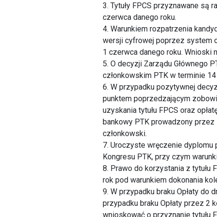
3. Tytuły FPCS przyznawane są r
czerwca danego roku.
4. Warunkiem rozpatrzenia kandy
wersji cyfrowej poprzez system 
1 czerwca danego roku. Wnioski 
5. O decyzji Zarządu Głównego P
członkowskim PTK w terminie 14 
6. W przypadku pozytywnej decyz
punktem poprzedzającym zobowią
uzyskania tytułu FPCS oraz opłat
bankowy PTK prowadzony przez I
członkowski.
7. Uroczyste wręczenie dyplomu
Kongresu PTK, przy czym warunki
8. Prawo do korzystania z tytułu 
rok pod warunkiem dokonania kole
9. W przypadku braku Opłaty do d
przypadku braku Opłaty przez 2 k
wnioskować o przyznanie tytułu 