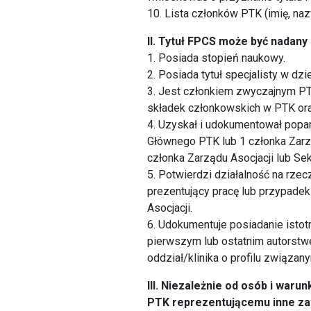
10. Lista członków PTK (imię, naz
II. Tytuł FPCS może być nadany
1. Posiada stopień naukowy.
2. Posiada tytuł specjalisty w dzie
3. Jest członkiem zwyczajnym PTK
składek członkowskich w PTK oraz
4. Uzyskał i udokumentował popa
Głównego PTK lub 1 członka Zarz
członka Zarządu Asocjacji lub Se
5. Potwierdzi działalność na rze
prezentujący pracę lub przypadek 
Asocjacji.
6. Udokumentuje posiadanie isto
pierwszym lub ostatnim autorstwem
oddział/klinika o profilu związany
III. Niezależnie od osób i war
PTK reprezentującemu inne zaw