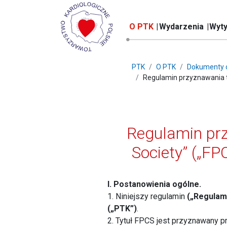
O PTK
Wydarzenia
Wyty
PTK
O PTK
Dokumenty o
Regulamin przyznawania ty
Regulamin prz
Society” („F
I. Postanowienia ogólne.
1. Niniejszy regulamin
(„Regulam
(„PTK”)
.
2. Tytuł FPCS jest przyznawany 