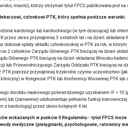
wisko, miasto), którzy otrzymali tytuł FPCS publikowana jest na 
 lekarzowi, członkowi PTK, który spełnia poniższe warunki.
dzinie kardiologii lub kardiochirurgii (w tym dziecięcej) lub intern
 przez okres przynajmniej 3 ostatnich lat i na dzień składania
 dokonał opłaty składki członkowskiej w PTK za rok, w którym 
rcie 2 członków Zarządu Głównego PTK bieżącej na dzień skład
ądu Głównego PTK bieżącej na dzień składania Wniosku kadenc
kcji lub Przewodniczącego Zarządu Oddziału PTK bieżącej na dz
cz PTK poprzez przynajmniej trzykrotne czynne uczestnictwo (j
kliniczny) w Kongresie PTK lub Konferencji Wiosennej PTK lub d
tnego dorobku naukowego potwierdzonego uzyskaniem IF > 10 (pr
) lub (zamiennie) udokumentuje pełnienie funkcji kierowniczej 
m z kardiologią) przez okres kolejnych 4 lat.
unków wskazanych w punkcie II Regulaminu - tytuł FPCS może
ody medyczne (pielęgniarki, psychologowie, ratownicy med