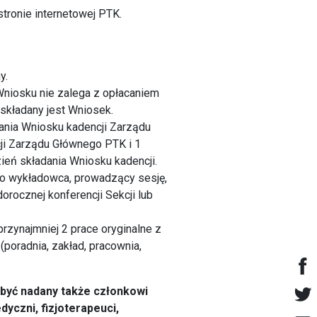
stronie internetowej PTK.
y.
 Wniosku nie zalega z opłacaniem
składany jest Wniosek.
ania Wniosku kadencji Zarządu
ji Zarządu Głównego PTK i 1
ień składania Wniosku kadencji.
ako wykładowca, prowadzący sesję,
orocznej konferencji Sekcji lub
zynajmniej 2 prace oryginalne z
(poradnia, zakład, pracownia,
 być nadany także członkowi
yczni, fizjoterapeuci,