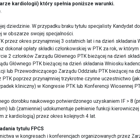
zarze kardiologii) który
spełnia poniższe warunki.
.
ojej dziedzinie. W przypadku braku tytułu specjalisty Kandydat d
j w obszarze swojej specjalności.
 przez okres przynajmniej 3 ostatnich lat i na dzień składania
 dokonał opłaty składki członkowskiej w PTK za rok, w którym 
rcie 2 członków Zarządu Głównego PTK bieżącej na dzień skład
ądu Głównego PTK bieżącej na dzień składania Wniosku kadenc
kcji lub Przewodniczącego Zarządu Oddziału PTK bieżącej na dz
cz PTK poprzez przynajmniej trzykrotne czynne uczestnictwo (j
zypadek kliniczny) w Kongresie PTK lub Konferencji Wiosennej PT
tnego dorobku naukowego potwierdzonego uzyskaniem IF > 8 (prz
) lub (zamiennie) udokumentuje pełnienie funkcji kierowniczej 
m z kardiologią) przez okres kolejnych 4 lat.
iadania tytułu FPCS
nictwa w kongresach i konferencjach organizowanych przez Za