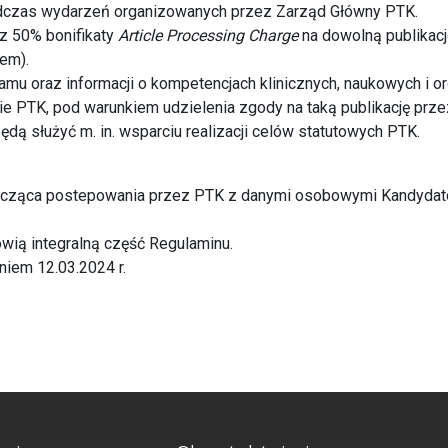
odczas wydarzeń organizowanych przez Zarząd Główny PTK.
 z 50% bonifikaty
Article Processing Charge
na dowolną publikację
em).
mu oraz informacji o kompetencjach klinicznych, naukowych i o
e PTK, pod warunkiem udzielenia zgody na taką publikację prze
dą służyć m. in. wsparciu realizacji celów statutowych PTK.
tycząca postepowania przez PTK z danymi osobowymi Kandydató
owią integralną część Regulaminu.
niem 12.03.2024 r.