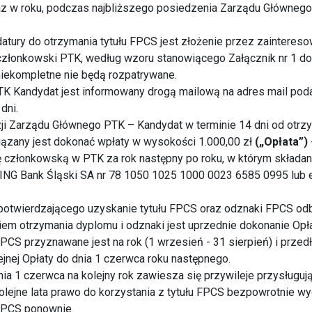
az w roku, podczas najbliższego posiedzenia Zarządu Główneg
datury do otrzymania tytułu FPCS jest złożenie przez zaintere
członkowski PTK, według wzoru stanowiącego Załącznik nr 1 d
niekompletne nie będą rozpatrywane.
TK Kandydat jest informowany drogą mailową na adres mail po
dni.
ji Zarządu Głównego PTK – Kandydat w terminie 14 dni od otrzy
zany jest dokonać wpłaty w wysokości 1.000,00 zł
(„Opłata”)
ę członkowską w PTK za rok następny po roku, w którym składan
NG Bank Śląski SA nr 78 1050 1025 1000 0023 6585 0995 lub e
 potwierdzającego uzyskanie tytułu FPCS oraz odznaki FPCS o
em otrzymania dyplomu i odznaki jest uprzednie dokonanie Opła
FPCS przyznawane jest na rok (1 wrzesień - 31 sierpień) i przed
jnej Opłaty do dnia 1 czerwca roku następnego.
nia 1 czerwca na kolejny rok zawiesza się przywileje przysługu
olejne lata prawo do korzystania z tytułu FPCS bezpowrotnie w
FPCS ponownie.