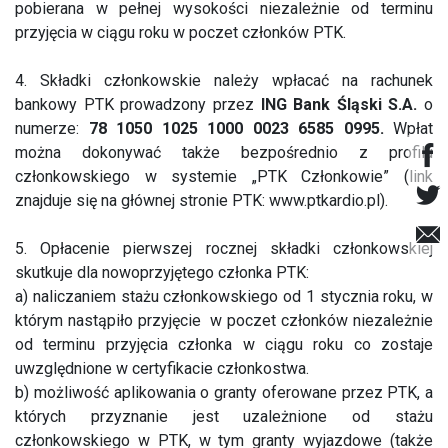
pobierana w pełnej wysokości niezależnie od terminu
przyjęcia w ciągu roku w poczet członków PTK.
4. Składki członkowskie należy wpłacać na rachunek
bankowy PTK prowadzony przez
ING Bank Śląski S.A.
o
numerze:
78 1050 1025 1000 0023 6585 0995.
Wpłat
można dokonywać także bezpośrednio z profilu
członkowskiego w systemie „PTK Członkowie” (link
znajduje się na głównej stronie PTK: www.ptkardio.pl).
5. Opłacenie pierwszej rocznej składki członkowskiej
skutkuje dla nowoprzyjętego członka PTK:
a) naliczaniem stażu członkowskiego od 1 stycznia roku, w
którym nastąpiło przyjęcie w poczet członków niezależnie
od terminu przyjęcia członka w ciągu roku co zostaje
uwzględnione w certyfikacie członkostwa.
b) możliwość aplikowania o granty oferowane przez PTK, a
których przyznanie jest uzależnione od stażu
członkowskiego w PTK, w tym granty wyjazdowe (także