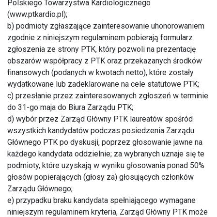
Polskiego Towarzystwa Kardiologicznego
(www.ptkardio.pl);
b) podmioty zgłaszające zainteresowanie uhonorowaniem
zgodnie z niniejszym regulaminem pobierają formularz
zgłoszenia ze strony PTK, który pozwoli na prezentację
obszarów współpracy z PTK oraz przekazanych środków
finansowych (podanych w kwotach netto), które zostały
wydatkowane lub zadeklarowane na cele statutowe PTK;
c) przesłanie przez zainteresowanych zgłoszeń w terminie
do 31-go maja do Biura Zarządu PTK;
d) wybór przez Zarząd Główny PTK laureatów spośród
wszystkich kandydatów podczas posiedzenia Zarządu
Głównego PTK po dyskusji, poprzez głosowanie jawne na
każdego kandydata oddzielnie; za wybranych uznaje się te
podmioty, które uzyskają w wyniku głosowania ponad 50%
głosów popierających (głosy za) głosujących członków
Zarządu Głównego;
e) przypadku braku kandydata spełniającego wymagane
niniejszym regulaminem kryteria, Zarząd Główny PTK może