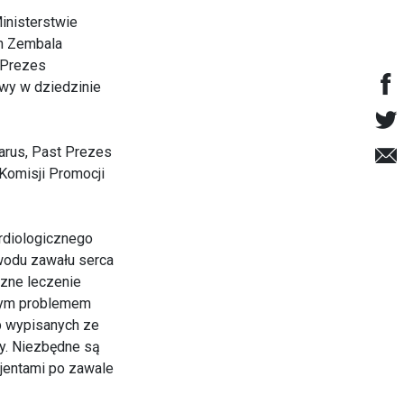
Ministerstwie
an Zembala
 Prezes
wy w dziedzinie
arus, Past Prezes
Komisji Promocji
rdiologicznego
wodu zawału serca
czne leczenie
tnym problemem
b wypisanych ze
cy. Niezbędne są
jentami po zawale