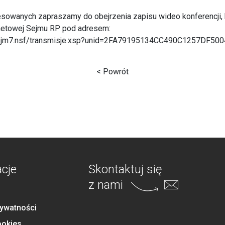
esowanych zapraszamy do obejrzenia zapisu wideo konferencji,
ernetowej Sejmu RP pod adresem:
ejm7.nsf/transmisje.xsp?unid=2FA79195134CC490C1257DF50
< Powrót
acje
Skontaktuj się
z nami
rywatności
ookies