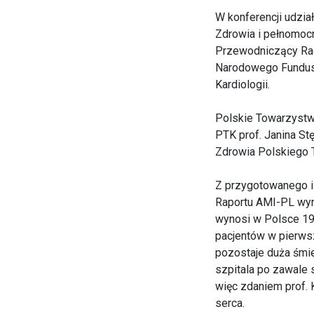
W konferencji udział
Zdrowia i pełnomocn
Przewodniczący Rad
Narodowego Fundusz
Kardiologii.
Polskie Towarzystw
PTK prof. Janina St
Zdrowia Polskiego 
Z przygotowanego i
Raportu AMI-PL wyn
wynosi w Polsce 19,
pacjentów w pierwsz
pozostaje duża śmi
szpitala po zawale 
więc zdaniem prof.
serca.