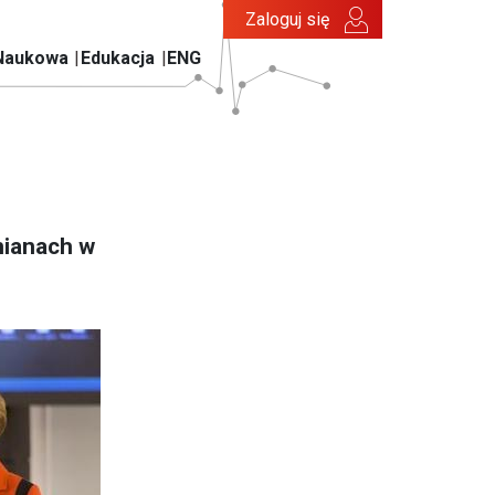
Zaloguj się
Naukowa
Edukacja
ENG
mianach w