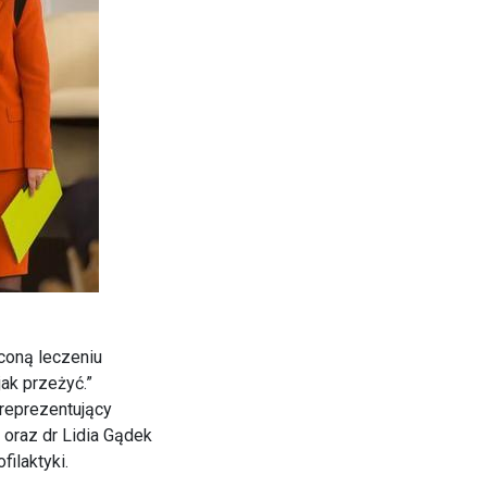
coną leczeniu
jak przeżyć.”
 reprezentujący
oraz dr Lidia Gądek
ilaktyki.