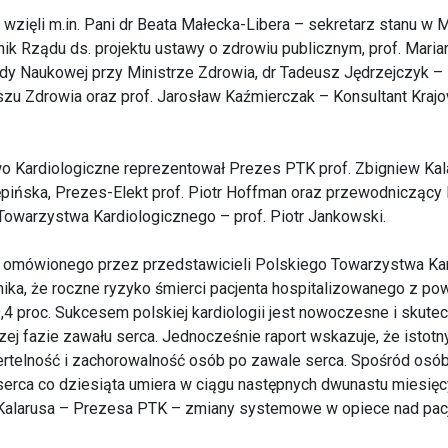
 wzięli m.in. Pani dr Beata Małecka-Libera – sekretarz stanu w 
ik Rządu ds. projektu ustawy o zdrowiu publicznym, prof. Mari
y Naukowej przy Ministrze Zdrowia, dr Tadeusz Jędrzejczyk –
u Zdrowia oraz prof. Jarosław Kaźmierczak – Konsultant Krajo
o Kardiologiczne reprezentował Prezes PTK prof. Zbigniew Kal
ępińska, Prezes-Elekt prof. Piotr Hoffman oraz przewodniczący 
Towarzystwa Kardiologicznego – prof. Piotr Jankowski.
 omówionego przez przedstawicieli Polskiego Towarzystwa Ka
ika, że roczne ryzyko śmierci pacjenta hospitalizowanego z po
4 proc. Sukcesem polskiej kardiologii jest nowoczesne i skute
ej fazie zawału serca. Jednocześnie raport wskazuje, że isto
ertelność i zachorowalność osób po zawale serca. Spośród osó
serca co dziesiąta umiera w ciągu następnych dwunastu miesię
 Kalarusa – Prezesa PTK – zmiany systemowe w opiece nad pac