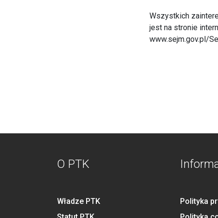
Wszystkich zainter
jest na stronie int
www.sejm.gov.pl/S
O PTK
Inform
Władze PTK
Polityka p
Statut PTK
Polityka c