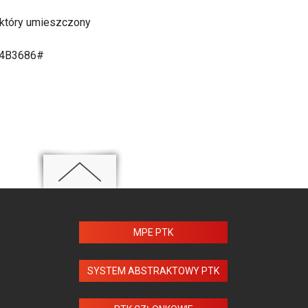
 który umieszczony
04B3686#
MPE PTK
SYSTEM ABSTRAKTOWY PTK