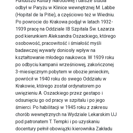
Funduszu Kultury Narodowej i dalsze studia
odbył w Paryżu w Klinice wewnętrznej M. Labbe
(Hopital de la Pitie), a częściowo też w Wiedniu.
Po powrocie do Krakowa podjął w latach 1932-
1939 pracę na Oddziale IB Szpitala Św. Łazarza
pod kierunkiem Aleksandra Oszackiego, którego
osobowość, pracowitość i śmiałość myśli
badawczej wywarły doniosły wpływ na
kształtowanie młodego naukowca. W 1939 roku
po odbyciu kampanii wrześniowej, zakończonej
3-miesięcznym pobytem w obozie jenieckim,
powrócił w 1940 roku do swego Oddziału w
Krakowie, którego został ordynatorem po
uwięzieniu A. Oszackiego przez gestapo i
odsunięciu go od pracy w szpitalu i po jego
śmierci. Po habilitacji w 1945 roku z zakresu
chorób wewnętrznych na Wydziale Lekarskim UJ
pod patronatem T. Tempki i po uzyskaniu
docentury pełnił obowiązki kierownika Zakładu