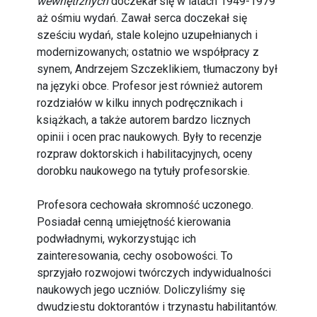
wewnętrznych
doczekał się w latach 1949-1979
aż ośmiu wydań. Zawał serca doczekał się
sześciu wydań, stale kolejno uzupełnianych i
modernizowanych; ostatnio we współpracy z
synem, Andrzejem Szczeklikiem, tłumaczony był
na języki obce. Profesor jest również autorem
rozdziałów w kilku innych podręcznikach i
książkach, a także autorem bardzo licznych
opinii i ocen prac naukowych. Były to recenzje
rozpraw doktorskich i habilitacyjnych, oceny
dorobku naukowego na tytuły profesorskie.
Profesora cechowała skromność uczonego.
Posiadał cenną umiejętność kierowania
podwładnymi, wykorzystując ich
zainteresowania, cechy osobowości. To
sprzyjało rozwojowi twórczych indywidualności
naukowych jego uczniów. Doliczyliśmy się
dwudziestu doktorantów i trzynastu habilitantów.