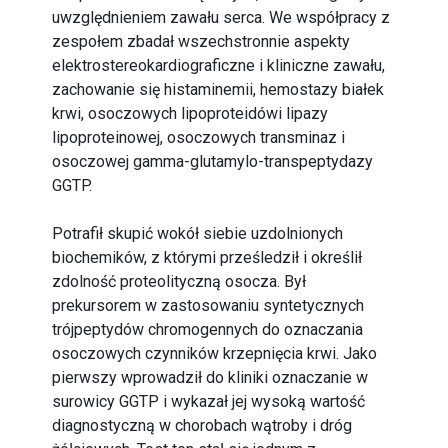
uwzględnieniem zawału serca. We współpracy z
zespołem zbadał wszechstronnie aspekty
elektrostereokardiograficzne i kliniczne zawału,
zachowanie się histaminemii, hemostazy białek
krwi, osoczowych lipoproteidówi lipazy
lipoproteinowej, osoczowych transminaz i
osoczowej gamma-glutamylo-transpeptydazy
GGTP.
Potrafił skupić wokół siebie uzdolnionych
biochemików, z którymi prześledził i określił
zdolność proteolityczną osocza. Był
prekursorem w zastosowaniu syntetycznych
trójpeptydów chromogennych do oznaczania
osoczowych czynników krzepnięcia krwi. Jako
pierwszy wprowadził do kliniki oznaczanie w
surowicy GGTP i wykazał jej wysoką wartość
diagnostyczną w chorobach wątroby i dróg