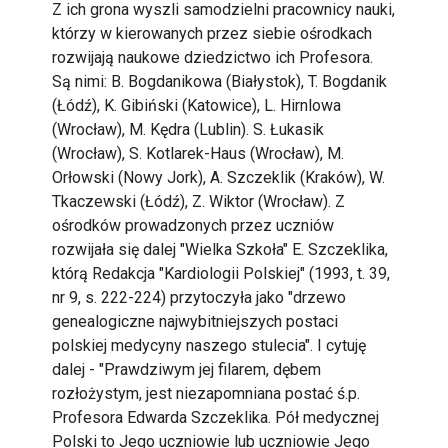
Z ich grona wyszli samodzielni pracownicy nauki,
którzy w kierowanych przez siebie ośrodkach
rozwijają naukowe dziedzictwo ich Profesora.
Są nimi: B. Bogdanikowa (Białystok), T. Bogdanik
(Łódź), K. Gibiński (Katowice), L. Hirnlowa
(Wrocław), M. Kędra (Lublin). S. Łukasik
(Wrocław), S. Kotlarek-Haus (Wrocław), M.
Orłowski (Nowy Jork), A. Szczeklik (Kraków), W.
Tkaczewski (Łódź), Z. Wiktor (Wrocław). Z
ośrodków prowadzonych przez uczniów
rozwijała się dalej "Wielka Szkoła" E. Szczeklika,
którą Redakcja "Kardiologii Polskiej" (1993, t. 39,
nr 9, s. 222-224) przytoczyła jako "drzewo
genealogiczne najwybitniejszych postaci
polskiej medycyny naszego stulecia". I cytuję
dalej - "Prawdziwym jej filarem, dębem
rozłożystym, jest niezapomniana postać ś.p.
Profesora Edwarda Szczeklika. Pół medycznej
Polski to Jego uczniowie lub uczniowie Jego