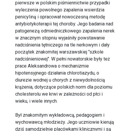
pierwsze w polskim piśmiennictwie przypadki
wyleczenia powolnego zapalenia wsierdzia
penicyIiną i opracował nowoczesną metodę
antybiotykoterapii tej choroby. Jego badania nad
patogenezą odmiedniczkowego zapalenia nerek
w znacznym stopniu wyjaśniły powstawanie
nadciśnienia tętniczego na tle nerkowym i dały
początek znakomitej warszawskiej "szkole
nadciśnieniowej". W pełni nowatorskie były też
prace Aleksandrowa o mechanizmie
hipotensyjnego działania chlorotiazydu, o
diurezie wodnej u chorych z niewydolnością
krążenia, dotyczące polskich norm dla poziomu
cholesterolu we krwi w zależności od płci i
wieku, i wiele innych.
Był znakomitym wykładowcą, pedagogiem i
wychowawcą młodzieży. Jego uczniowie kierują
dziś samodzielnie placówkami klinicznymi i są