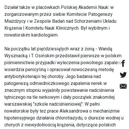
Działał także w placówkach Polskiej Akademii Nauk: w
zorganizowanym przez siebie Komitecie Patogenezy
Miażdżycy i w Zespole Badań nad Schorzeniami Układu
Krążenia l Komitetu Nauk Klinicznych. Był wybitnym i
nowatorskim kardiologiem.
Na początku lat pięćdziesiątych wraz z żoną - Wandą
Wysznacką i T. Osińskim przedstawił pierwsze w polskim
piśmiennictwie przypadki wyleczenia powolnego zapalenia
wsierdzia penicyIiną i opracował nowoczesną metodę
antybiotykoterapii tej choroby. Jego badania nad
patogenezą odmiedniczkowego zapalenia nerek w
znacznym stopniu wyjaśniły powstawanie nadciśnienia
tętniczego na tle nerkowym i dały początek znakomitej
warszawskiej "szkole nadciśnieniowej". W pełni
nowatorskie były też prace Aleksandrowa o mechanizmie
hipotensyjnego działania chlorotiazydu, o diurezie wodnej u
chorych z niewydolnością krążenia, dotyczące polskich