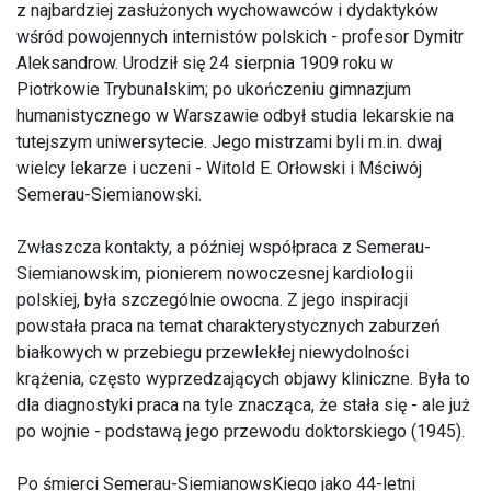
z najbardziej zasłużonych wychowawców i dydaktyków
wśród powojennych internistów polskich - profesor Dymitr
Aleksandrow. Urodził się 24 sierpnia 1909 roku w
Piotrkowie Trybunalskim; po ukończeniu gimnazjum
humanistycznego w Warszawie odbył studia lekarskie na
tutejszym uniwersytecie. Jego mistrzami byli m.in. dwaj
wielcy lekarze i uczeni - Witold E. Orłowski i Mściwój
Semerau-Siemianowski.
Zwłaszcza kontakty, a później współpraca z Semerau-
Siemianowskim, pionierem nowoczesnej kardiologii
polskiej, była szczególnie owocna. Z jego inspiracji
powstała praca na temat charakterystycznych zaburzeń
białkowych w przebiegu przewlekłej niewydolności
krążenia, często wyprzedzających objawy kliniczne. Była to
dla diagnostyki praca na tyle znacząca, że stała się - ale już
po wojnie - podstawą jego przewodu doktorskiego (1945).
Po śmierci Semerau-SiemianowsKiego jako 44-letni