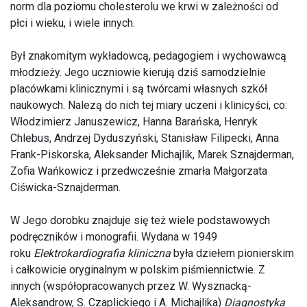
norm dla poziomu cholesterolu we krwi w zależności od
płci i wieku, i wiele innych.
Był znakomitym wykładowcą, pedagogiem i wychowawcą
młodzieży. Jego uczniowie kierują dziś samodzielnie
placówkami klinicznymi i są twórcami własnych szkół
naukowych. Nalezą do nich tej miary uczeni i klinicyści, co:
Włodzimierz Januszewicz, Hanna Barańska, Henryk
Chlebus, Andrzej Dyduszyński, Stanisław Filipecki, Anna
Frank-Piskorska, Aleksander Michajlik, Marek Sznajderman,
Zofia Wańkowicz i przedwcześnie zmarła Małgorzata
Ciświcka-Sznajderman.
W Jego dorobku znajduje się też wiele podstawowych
podręczników i monografii. Wydana w 1949
roku
Elektrokardiografia kliniczna
była dziełem pionierskim
i całkowicie oryginalnym w polskim piśmiennictwie. Z
innych (współopracowanych przez W. Wysznacką-
Aleksandrow, S. Czaplickiego i A. Michajlika)
Diagnostyka