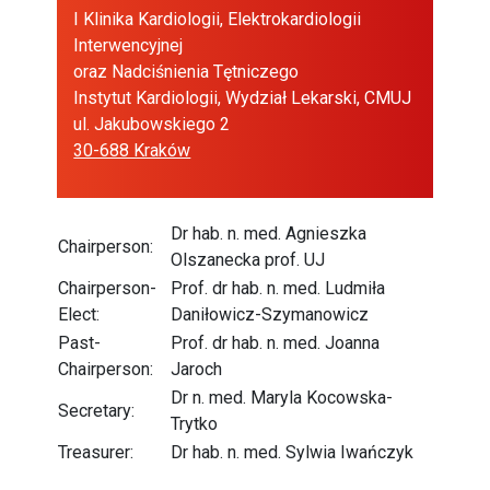
I Klinika Kardiologii, Elektrokardiologii
Interwencyjnej
oraz Nadciśnienia Tętniczego
Instytut Kardiologii, Wydział Lekarski, CMUJ
ul. Jakubowskiego 2
30-688 Kraków
Dr hab. n. med. Agnieszka
Chairperson:
Olszanecka prof. UJ
Chairperson-
Prof. dr hab. n. med. Ludmiła
Elect:
Daniłowicz-Szymanowicz
Past-
Prof. dr hab. n. med. Joanna
Chairperson:
Jaroch
Dr n. med. Maryla Kocowska-
Secretary:
Trytko
Treasurer:
Dr hab. n. med. Sylwia Iwańczyk