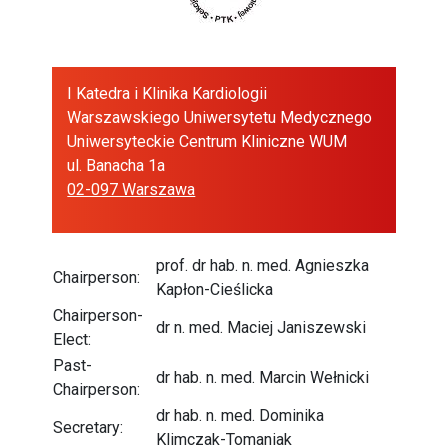
I Katedra i Klinika Kardiologii
Warszawskiego Uniwersytetu Medycznego
Uniwersyteckie Centrum Kliniczne WUM
ul. Banacha 1a
02-097 Warszawa
prof. dr hab. n. med. Agnieszka
Chairperson:
Kapłon-Cieślicka
Chairperson-
dr n. med. Maciej Janiszewski
Elect:
Past-
dr hab. n. med. Marcin Wełnicki
Chairperson:
dr hab. n. med. Dominika
Secretary:
Klimczak-Tomaniak