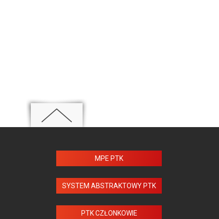
MPE PTK
SYSTEM ABSTRAKTOWY PTK
PTK CZŁONKOWIE