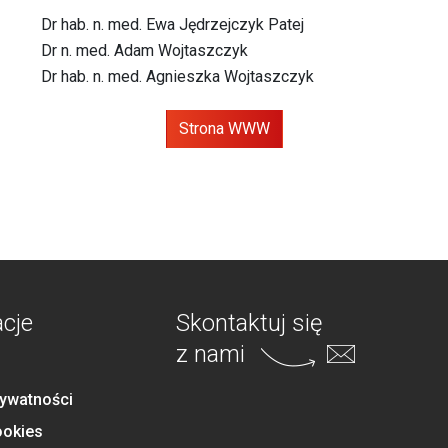
Dr hab. n. med. Ewa Jędrzejczyk Patej
Dr n. med. Adam Wojtaszczyk
Dr hab. n. med. Agnieszka Wojtaszczyk
Strona WWW
acje
Skontaktuj się
z nami
rywatności
ookies