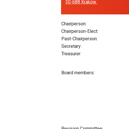
30-688 Kraków
Chairperson:
Chairperson-Elect:
Past-Chairperson:
Secretary:
Treasurer:
Board members:
Revision Committee: