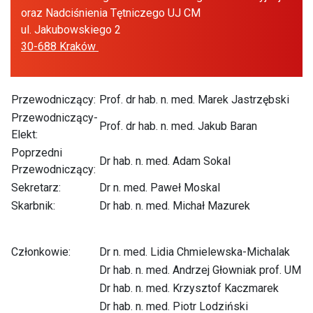
oraz Nadciśnienia Tętniczego UJ CM
ul. Jakubowskiego 2
30-688 Kraków
Przewodniczący:
Prof. dr hab. n. med. Marek Jastrzębski
Przewodniczący-
Prof. dr hab. n. med. Jakub Baran
Elekt:
Poprzedni
Dr hab. n. med. Adam Sokal
Przewodniczący:
Sekretarz:
Dr n. med. Paweł Moskal
Skarbnik:
Dr hab. n. med. Michał Mazurek
Członkowie:
Dr n. med. Lidia Chmielewska-Michalak
Dr hab. n. med. Andrzej Głowniak prof. UM
Dr hab. n. med. Krzysztof Kaczmarek
Dr hab. n. med. Piotr Lodziński